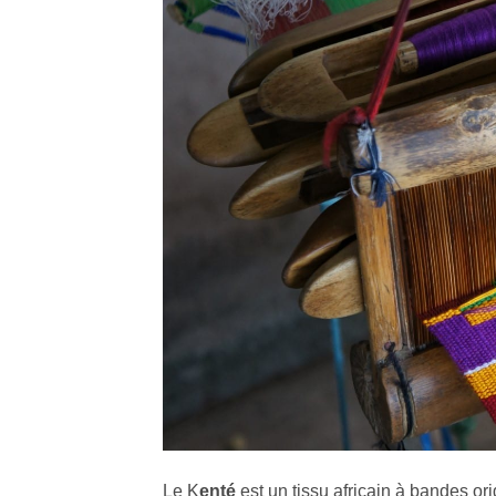
Le K
enté
est un tissu africain à bandes or