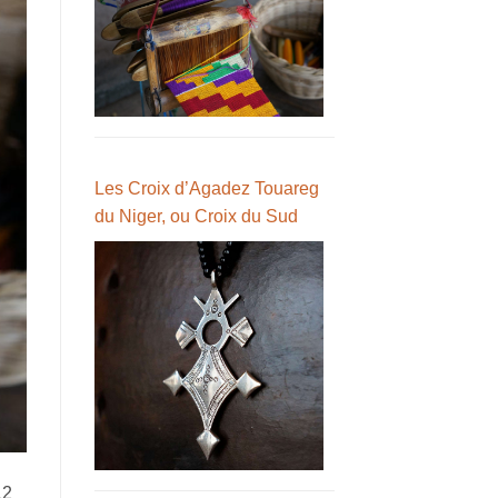
Les Croix d’Agadez Touareg
du Niger, ou Croix du Sud
12