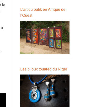
à la
L’art du batik en Afrique de
t
l’Ouest
 à
s
Les bijoux touareg du Niger