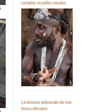
complet, et prêtre vaudou
a
La teinture artisanale de nos
tissus africains
a