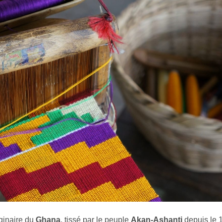
iginaire du
Ghana
, tissé par le peuple
Akan-Ashanti
depuis le 