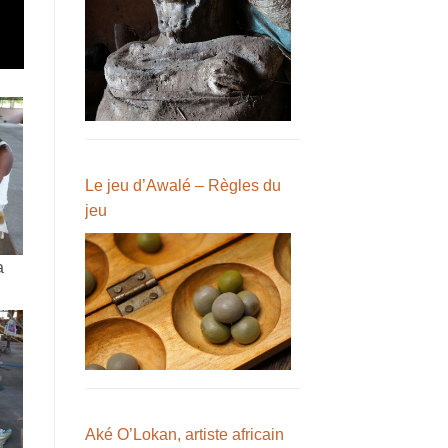
Le jeu d’Awalé – Règles du
jeu
a
Aké O’Lokan, artiste africain