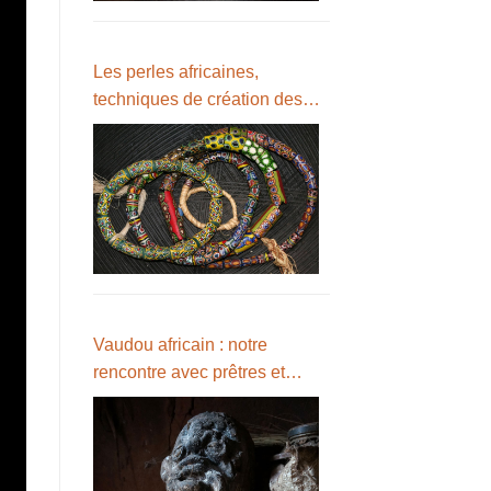
Les perles africaines,
techniques de création des
perles de verre et de bronze
Vaudou africain : notre
rencontre avec prêtres et
fétiches vaudou