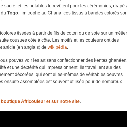
re sacré, et les notables le revêtent pour les cérémonies, drapé 
du
Togo
, limitrophe au Ghana, ces tissus à bandes colorés son
lores tissées à partir de fils de coton ou de soie sur un métier
nsuite cousues côte à côte. Les motifs et les couleurs ont des
et article (en anglais) de
wikipédia
.
vous pouvez voir les artisans confectionner des kentés ghanéen
ité et une dextérité qui impressionnent. Ils travaillent sur des
 finement décorées, qui sont elles-mêmes de véritables oeuvres
des ensuite assemblées est souvent utilisée pour de nombreux
boutique Africouleur et sur notre site
.