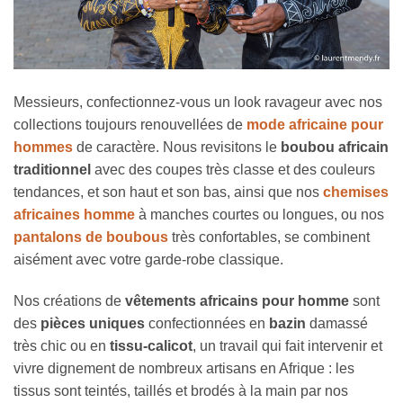
Messieurs, confectionnez-vous un look ravageur avec nos
collections toujours renouvellées de
mode africaine pour
hommes
de caractère. Nous revisitons le
boubou africain
traditionnel
avec des coupes très classe et des couleurs
tendances, et son haut et son bas, ainsi que nos
chemises
africaines homme
à manches courtes ou longues, ou nos
pantalons de boubous
très confortables, se combinent
aisément avec votre garde-robe classique.
Nos créations de
vêtements africains pour homme
sont
des
pièces uniques
confectionnées en
bazin
damassé
très chic ou en
tissu-calicot
, un travail qui fait intervenir et
vivre dignement de nombreux artisans en Afrique : les
tissus sont teintés, taillés et brodés à la main par nos