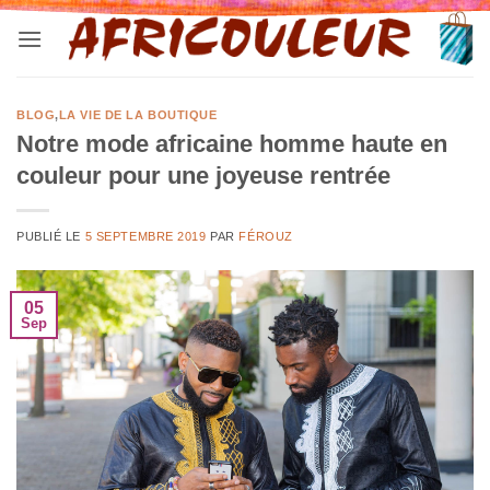
Passer
au
contenu
BLOG
,
LA VIE DE LA BOUTIQUE
Notre mode africaine homme haute en
couleur pour une joyeuse rentrée
PUBLIÉ LE
5 SEPTEMBRE 2019
PAR
FÉROUZ
05
Sep