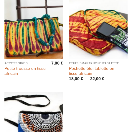
7,00
€
ACCESSOIRES
ETUIS SMARTPHONE/TABLETTE
Petite trousse en tissu
Pochette étui tablette en
africain
tissu africain
Plage
18,00
€
–
22,00
€
de
prix :
18,00 €
à
22,00 €