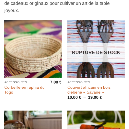
de cadeaux originaux pour cultiver un art de la table
joyeux.
RUPTURE DE STOCK
7,00
€
ACCESSOIRES
ACCESSOIRES
Corbeille en raphia du
Couvert africain en bois
Togo
d’ébène « Savane »
Plage
10,00
€
–
19,00
€
de
prix :
10,00 €
à
19,00 €