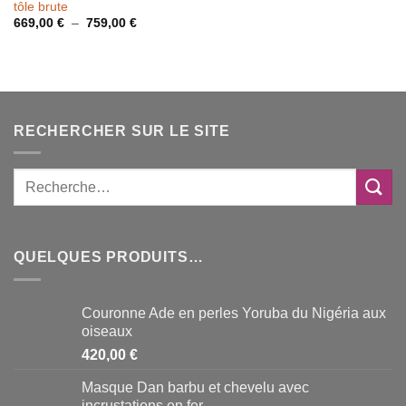
tôle brute
Plage
669,00
€
–
759,00
€
de
prix :
669,00 €
à
759,00 €
RECHERCHER SUR LE SITE
QUELQUES PRODUITS…
Couronne Ade en perles Yoruba du Nigéria aux
oiseaux
420,00
€
Masque Dan barbu et chevelu avec
incrustations en fer