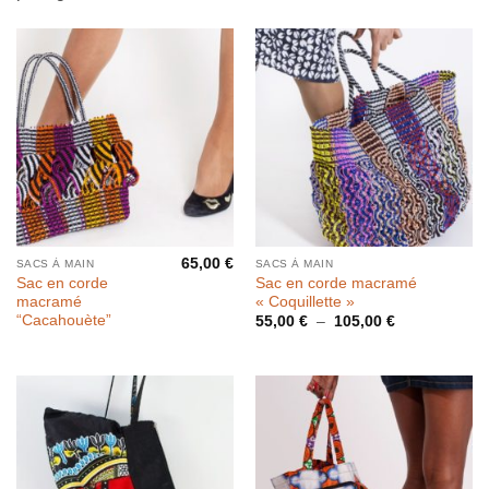
65,00
€
SACS À MAIN
SACS À MAIN
Sac en corde
Sac en corde macramé
macramé
« Coquillette »
“Cacahouète”
Plage
55,00
€
–
105,00
€
de
prix :
55,00 €
à
105,00 €