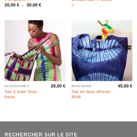
«
Plage
20,00
€
–
30,00
€
de
prix :
20,00 €
à
30,00 €
28,00
€
45,00
€
ACCESSOIRES
BAGAGERIE
Sac à main Grey
Sac en tissu africain :
bazin
Multi
RECHERCHER SUR LE SITE