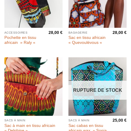
28,00
€
28,00
€
ACCESSOIRES
BAGAGERIE
Pochette en tissu
Sac en tissu africain
africain » Raly «
« Quevoulévous «
RUPTURE DE STOCK
25,00
€
SACS À MAIN
SACS À MAIN
Sac à main en tissu africain
Sac cabas en tissu
« Delphine »
africain wax » Sonia