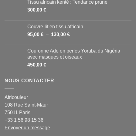
Tissu africain kenté : Tendance prune
300,00
€
Couvre-lit en tissu africain
Plage
95,00
€
–
130,00
€
de
prix :
Couronne Ade en perles Yoruba du Nigéria
95,00 €
avec masques et oiseaux
à
450,00
€
130,00 €
NOUS CONTACTER
Africouleur
108 Rue Saint-Maur
75011 Paris
+33 1 56 98 15 36
Envoyer un message