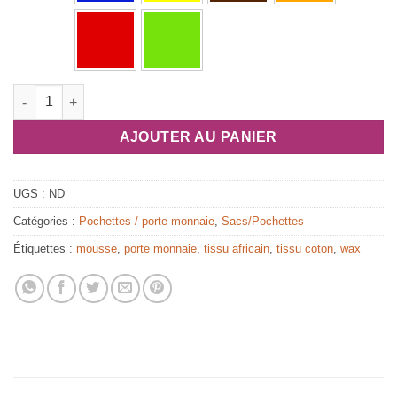
quantité de Porte monnaie africain "Baluche"
AJOUTER AU PANIER
UGS :
ND
Catégories :
Pochettes / porte-monnaie
,
Sacs/Pochettes
Étiquettes :
mousse
,
porte monnaie
,
tissu africain
,
tissu coton
,
wax