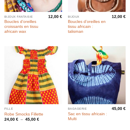
12,00
€
12,00
€
BIJOUX FANTAISIE
BIJOUX
Boucles d’oreilles
Boucles d’oreilles en
croissants en tissu
tissu africain :
africain wax
talisman
45,00
€
FILLE
BAGAGERIE
Sac en tissu africain :
Robe Smocks Fillette
Multi
Plage
24,00
€
–
45,00
€
de
prix :