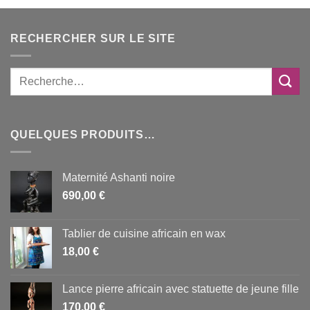
24,00 €
à
45,00 €
RECHERCHER SUR LE SITE
QUELQUES PRODUITS…
Maternité Ashanti noire
690,00
€
Tablier de cuisine africain en wax
18,00
€
Lance pierre africain avec statuette de jeune fille
170,00
€