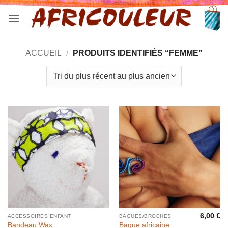
Passer
au
contenu
ACCUEIL
/
PRODUITS IDENTIFIÉS “FEMME”
6,00
€
ACCESSOIRES ENFANT
BAGUES/BROCHES
Bague africaine
Bandeau Wax