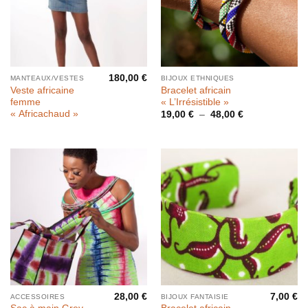
180,00
€
MANTEAUX/VESTES
BIJOUX ETHNIQUES
Veste africaine
Bracelet africain
femme
« L’Irrésistible »
« Africachaud »
Plage
19,00
€
–
48,00
€
de
prix :
19,00 €
à
48,00 €
28,00
€
7,00
€
ACCESSOIRES
BIJOUX FANTAISIE