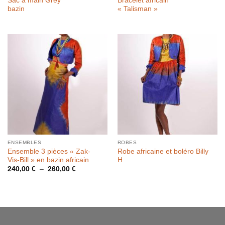
Sac à main Grey
Bracelet africain
bazin
« Talisman »
ENSEMBLES
ROBES
Ensemble 3 pièces « Zak-
Robe africaine et boléro Billy
Vis-Bill » en bazin africain
H
Plage
240,00
€
–
260,00
€
de
prix :
240,00 €
à
260,00 €