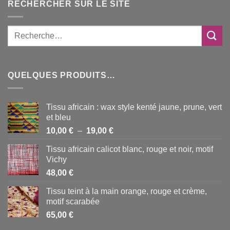
RECHERCHER SUR LE SITE
QUELQUES PRODUITS…
Tissu africain : wax style kenté jaune, prune, vert
et bleu
Plage
10,00
€
–
19,00
€
de
Tissu africain calicot blanc, rouge et noir, motif
prix :
Vichy
10,00 €
48,00
€
à
19,00 €
Tissu teint à la main orange, rouge et crème,
motif scarabée
65,00
€