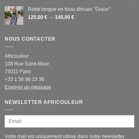
de
Robe longue en tissu africain "Grace"
prix :
Plage
125,00
€
–
145,00
20,00 €
€
de
à
prix :
25,00 €
125,00 €
NOUS CONTACTER
à
145,00 €
Africouleur
108 Rue Saint-Maur
75011 Paris
+33 1 56 98 15 36
Envoyer un message
NEWSLETTER AFRICOULEUR
Votre mail est uniquement utilisé dans notre newsletter.