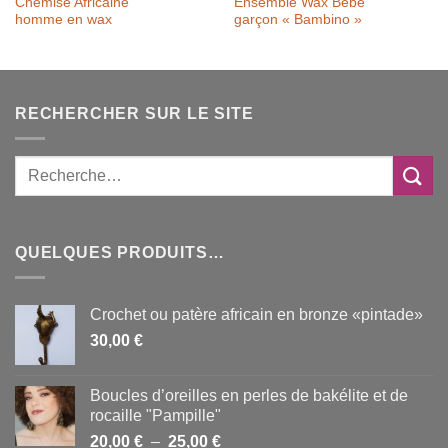
Chemise Africaine
Ensemble Wax Bébé
homme en wax
garçon « Bambino »
RECHERCHER SUR LE SITE
QUELQUES PRODUITS…
Crochet ou patère africain en bronze «pintade»
30,00
€
Boucles d’oreilles en perles de bakélite et de
rocaille "Pampille"
Plage
20,00
€
–
25,00
€