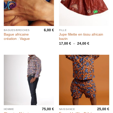
6,00
€
BAGUES/BROCHES
FILLE
Bague africaine
Jupe fillette en tissu africain
création : Vague
bazin
Plage
17,00
€
–
24,00
€
de
prix :
17,00 €
à
24,00 €
75,00
€
25,00
€
HOMME
NAISSANCE