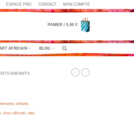
ESPACE PRO
CONTACT
MON COMPTE
PANIER /
0,00
€
ART AFRICAIN
BLOG
ENTS ENFANTS
tements enfants
e
,
tissu africain
,
wax