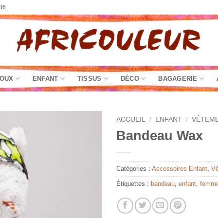
36
JOUX
ENFANT
TISSUS
DÉCO
BAGAGERIE
ACCUEIL
/
ENFANT
/
VÊTEM
Bandeau Wax
Catégories :
Accessoires Enfant
,
Vê
Étiquettes :
bandeau
,
enfant
,
femm