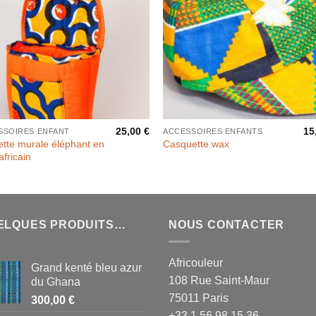
25,00
€
15
SSOIRES ENFANT
ACCESSOIRES ENFANTS
tte murale éléphant en
Casquette wax
africain
ELQUES PRODUITS…
NOUS CONTACTER
Africouleur
Grand kenté bleu azur
108 Rue Saint-Maur
du Ghana
75011 Paris
300,00
€
+33 1 56 98 15 36