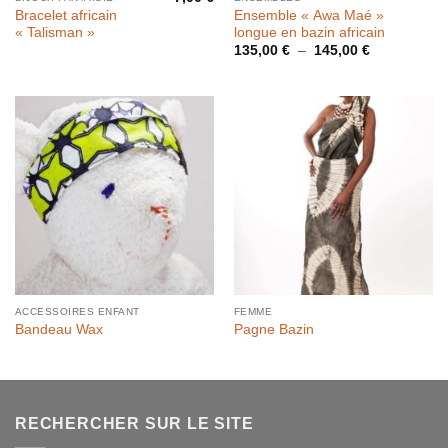
Bracelet africain
Ensemble « Awa Maé »
« Talisman »
longue en bazin africain
Plage
135,00
€
–
145,00
€
de
prix :
135,00 €
à
145,00 €
ACCESSOIRES ENFANT
FEMME
Bandeau Wax
Pagne Bazin
RECHERCHER SUR LE SITE