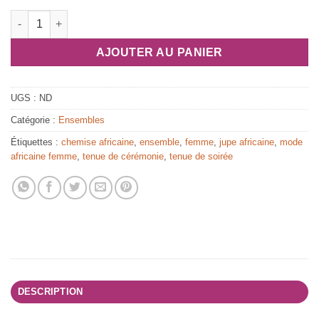
quantité de Ensemble 3 pièces "Zak-Vis-Bill" en bazin africain
AJOUTER AU PANIER
UGS :
ND
Catégorie :
Ensembles
Étiquettes :
chemise africaine
,
ensemble
,
femme
,
jupe africaine
,
mode
africaine femme
,
tenue de cérémonie
,
tenue de soirée
DESCRIPTION