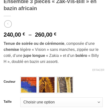
Ensemble 3 pièces « Zak-Vis-Bill » en
bazin africain
Plage
240,00
–
260,00
€
€
de
Tenue de soirée ou de cérémonie
, composée d’une
prix :
chemise
légère « Vision » sans manches, zippée sur le
240,00 €
coté, d’une
jupe longue
« Zakia » et d’un
boléro
« Billy
à
H », doublé en bazin uni assorti.
260,00 €
EFFACER
Couleur
Taille