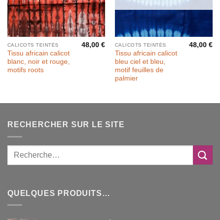
48,00
€
48,00
€
CALICOTS TEINTÉS
CALICOTS TEINTÉS
Tissu africain calicot
Tissu africain calicot
blanc, noir et rouge,
bleu ciel et bleu,
motifs roots
motif feuilles de
palmier
RECHERCHER SUR LE SITE
QUELQUES PRODUITS…