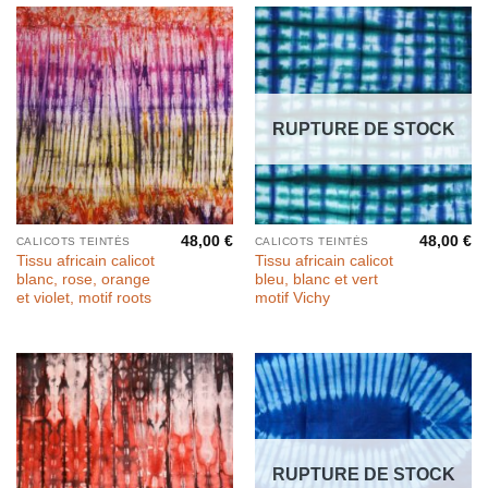
RUPTURE DE STOCK
48,00
€
48,00
€
CALICOTS TEINTÉS
CALICOTS TEINTÉS
Tissu africain calicot
Tissu africain calicot
blanc, rose, orange
bleu, blanc et vert
et violet, motif roots
motif Vichy
RUPTURE DE STOCK