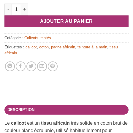
quantité de Tissu africain calicot blanc, bleu et vert, motif étoff
AJOUTER AU PANIER
Catégorie :
Calicots teintés
Étiquettes :
calicot
,
coton
,
pagne africain
,
teinture à la main
,
tissu
africain
DESCRIPTION
Le
calicot
est un
tissu africain
très solide en coton brut de
couleur blanc écru unie, utilisé habituellement pour