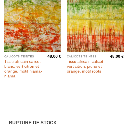
48,00
€
48,00
€
CALICOTS TEINTÉS
CALICOTS TEINTÉS
Tissu africain calicot
Tissu africain calicot
blanc, vert citron et
vert citron, jaune et
orange, motif niama-
orange, motif roots
niama
RUPTURE DE STOCK