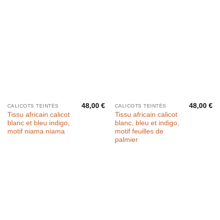
48,00
€
48,00
€
CALICOTS TEINTÉS
CALICOTS TEINTÉS
Tissu africain calicot
Tissu africain calicot
blanc et bleu indigo,
blanc, bleu et indigo,
motif niama niama
motif feuilles de
palmier