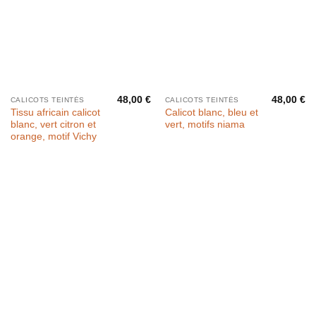
48,00
€
48,00
€
CALICOTS TEINTÉS
CALICOTS TEINTÉS
Tissu africain calicot
Calicot blanc, bleu et
blanc, vert citron et
vert, motifs niama
orange, motif Vichy