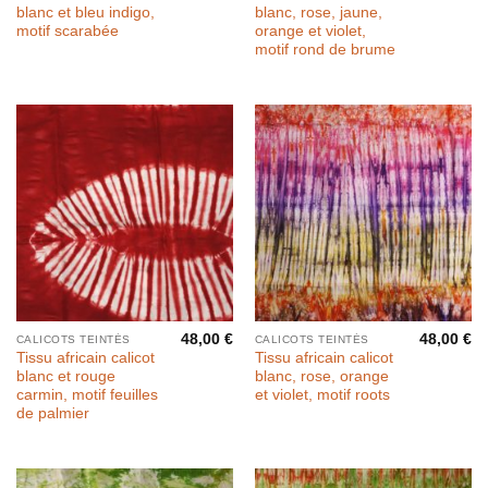
blanc et bleu indigo,
blanc, rose, jaune,
motif scarabée
orange et violet,
motif rond de brume
48,00
€
48,00
€
CALICOTS TEINTÉS
CALICOTS TEINTÉS
Tissu africain calicot
Tissu africain calicot
blanc et rouge
blanc, rose, orange
carmin, motif feuilles
et violet, motif roots
de palmier