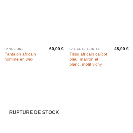
60,00
€
48,00
€
PANTALONS
CALICOTS TEINTÉS
Pantalon africain
Tissu africain calicot
homme en wax
bleu, marron et
blanc, motif vichy
RUPTURE DE STOCK