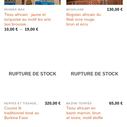
130,00
€
PAGNES WAX
BOGOLANS
Tissu africain : jaune et
Bogolan africain du
turquoise au motif les arts
Mali ocre rouge,
taxi brousse
brun et écru
Plage
10,00
€
–
19,00
€
de
prix :
10,00 €
à
19,00 €
RUPTURE DE STOCK
RUPTURE DE STOCK
320,00
€
65,00
€
KENTÉS ET TISSAGES PAR BANDES
BAZINS TEINTÉS
Couvre lit
Tissu africain en
traditionnel tissé au
bazin marron, brun
Burkina Faso
et ivoire, motif étoffe