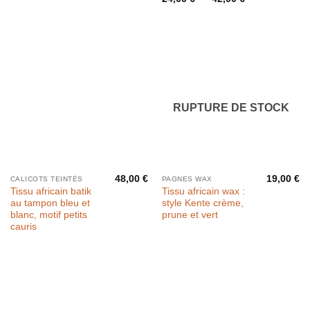
de
prix :
24,00 €
à
42,00 €
RUPTURE DE STOCK
48,00
€
19,00
€
CALICOTS TEINTÉS
PAGNES WAX
Tissu africain batik
Tissu africain wax :
au tampon bleu et
style Kente crème,
blanc, motif petits
prune et vert
cauris