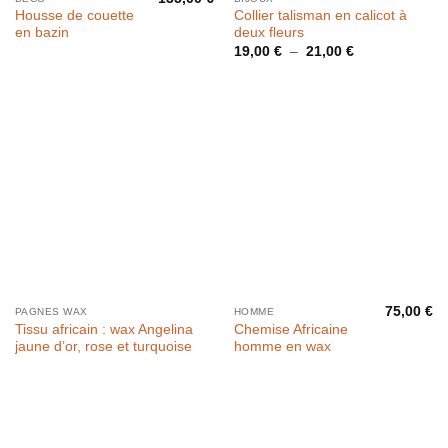
Housse de couette
Collier talisman en calicot à
en bazin
deux fleurs
Plage
19,00
€
–
21,00
€
de
prix :
19,00 €
à
21,00 €
75,00
€
PAGNES WAX
HOMME
Tissu africain : wax Angelina
Chemise Africaine
jaune d’or, rose et turquoise
homme en wax