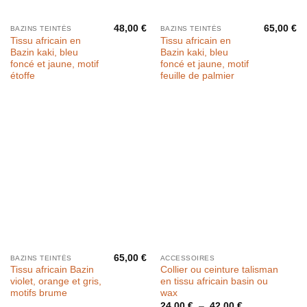
48,00
€
65,00
€
BAZINS TEINTÉS
BAZINS TEINTÉS
Tissu africain en
Tissu africain en
Bazin kaki, bleu
Bazin kaki, bleu
foncé et jaune, motif
foncé et jaune, motif
étoffe
feuille de palmier
65,00
€
BAZINS TEINTÉS
ACCESSOIRES
Tissu africain Bazin
Collier ou ceinture talisman
violet, orange et gris,
en tissu africain basin ou
motifs brume
wax
Plage
24,00
€
–
42,00
€