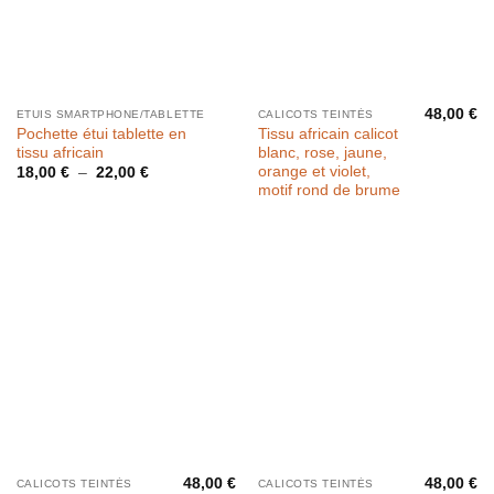
48,00
€
ETUIS SMARTPHONE/TABLETTE
CALICOTS TEINTÉS
Pochette étui tablette en
Tissu africain calicot
tissu africain
blanc, rose, jaune,
orange et violet,
Plage
18,00
€
–
22,00
€
de
motif rond de brume
prix :
18,00 €
à
22,00 €
48,00
€
48,00
€
CALICOTS TEINTÉS
CALICOTS TEINTÉS