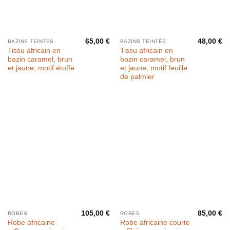
65,00
€
48,00
€
BAZINS TEINTÉS
BAZINS TEINTÉS
Tissu africain en
Tissu africain en
bazin caramel, brun
bazin caramel, brun
et jaune, motif étoffe
et jaune, motif feuille
de palmier
105,00
€
85,00
€
ROBES
ROBES
Robe africaine
Robe africaine courte