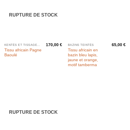
RUPTURE DE STOCK
170,00
€
65,00
€
KENTÉS ET TISSAGES PAR BANDES
BAZINS TEINTÉS
Tissu africain Pagne
Tissu africain en
Baoulé
bazin bleu lapis,
jaune et orange,
motif tamberma
RUPTURE DE STOCK