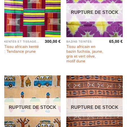
RUPTURE DE STOCK
300,00
€
65,00
€
KENTÉS ET TISSAGES PAR BANDES
BAZINS TEINTÉS
Tissu africain kenté
Tissu africain en
: Tendance prune
bazin fuchsia, jaune,
gris et vert olive,
motif dune
RUPTURE DE STOCK
RUPTURE DE STOCK