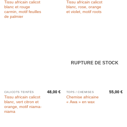
Tissu africain calicot
Tissu africain calicot
blanc et rouge
blanc, rose, orange
carmin, motif feuilles
et violet, motif roots
de palmier
RUPTURE DE STOCK
48,00
€
55,00
€
CALICOTS TEINTÉS
TOPS / CHEMISES
Tissu africain calicot
Chemise africaine
blanc, vert citron et
« Awa » en wax
orange, motif niama-
niama