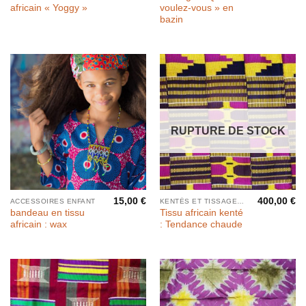
africain « Yoggy »
voulez-vous » en
bazin
RUPTURE DE STOCK
15,00
€
400,00
€
ACCESSOIRES ENFANT
KENTÉS ET TISSAGES PAR BANDES
bandeau en tissu
Tissu africain kenté
africain : wax
: Tendance chaude