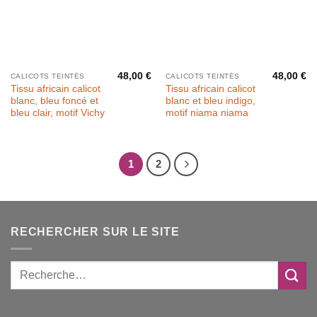
48,00
€
48,00
€
CALICOTS TEINTÉS
CALICOTS TEINTÉS
Tissu africain calicot
Tissu africain calicot
blanc, bleu foncé et
blanc et bleu indigo,
bleu clair, motif Vichy
motif niama niama
1
2
RECHERCHER SUR LE SITE