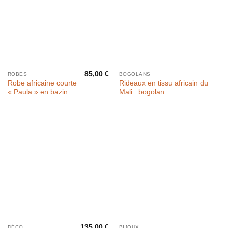
85,00
€
ROBES
BOGOLANS
Robe africaine courte
Rideaux en tissu africain du
« Paula » en bazin
Mali : bogolan
135,00
€
DÉCO
BIJOUX