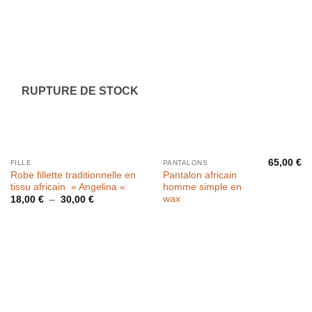
RUPTURE DE STOCK
65,00
€
FILLE
PANTALONS
Robe fillette traditionnelle en
Pantalon africain
tissu africain » Angelina «
homme simple en
wax
Plage
18,00
€
–
30,00
€
de
prix :
18,00 €
à
30,00 €