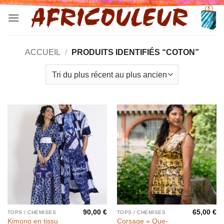
Passer
au
contenu
ACCUEIL
/
PRODUITS IDENTIFIÉS “COTON”
90,00
€
65,00
€
TOPS / CHEMISES
TOPS / CHEMISES
Kimono en tissu
Corsage « Que-