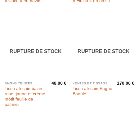
« Coco » en bazin
« Eluisa » en bazin
RUPTURE DE STOCK
RUPTURE DE STOCK
48,00
€
170,00
€
BAZINS TEINTÉS
KENTÉS ET TISSAGES PAR BANDES
Tissu africain bazin
Tissu africain Pagne
rose, jaune et crème,
Baoulé
motif feuille de
palmier