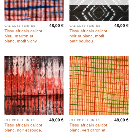
48,00
€
48,00
€
CALICOTS TEINTÉS
CALICOTS TEINTÉS
Tissu africain calicot
Tissu africain calicot
bleu, marron et
noir et blanc, motif
blanc, motif vichy
petit boubou
48,00
€
48,00
€
CALICOTS TEINTÉS
CALICOTS TEINTÉS
Tissu africain calicot
Tissu africain calicot
blanc, noir et rouge,
blanc, vert citron et