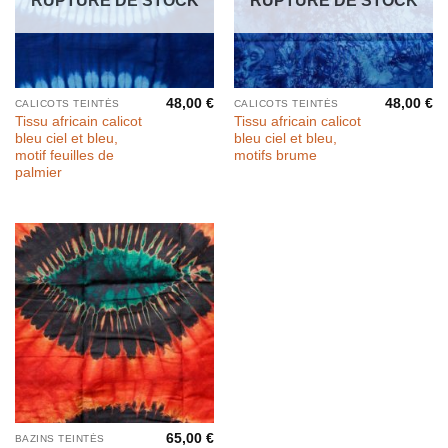
RUPTURE DE STOCK
RUPTURE DE STOCK
48,00
€
48,00
€
CALICOTS TEINTÉS
CALICOTS TEINTÉS
Tissu africain calicot
Tissu africain calicot
bleu ciel et bleu,
bleu ciel et bleu,
motif feuilles de
motifs brume
palmier
65,00
€
BAZINS TEINTÉS