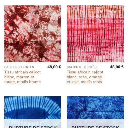
48,00
€
48,00
€
CALICOTS TEINTÉS
CALICOTS TEINTÉS
Tissu africain calicot
Tissu africain calicot
blanc, marron et
blanc, rose, orange
rouge, motifs brume
et kaki, motifs roots