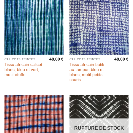
48,00
€
48,00
€
CALICOTS TEINTÉS
CALICOTS TEINTÉS
Tissu africain calicot
Tissu africain batik
blanc, bleu et vert,
au tampon bleu et
motif étoffe
blanc, motif petits
cauris
RUPTURE DE STOCK