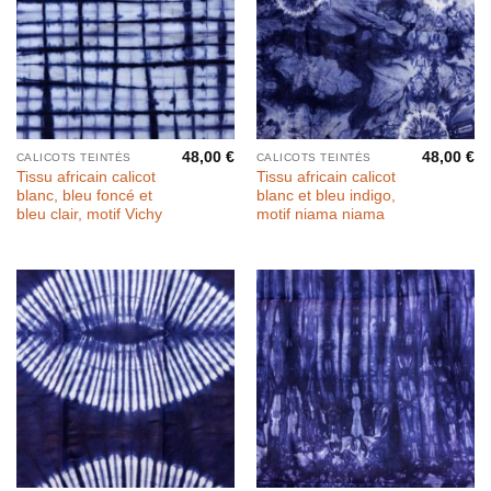
48,00
€
48,00
€
CALICOTS TEINTÉS
CALICOTS TEINTÉS
Tissu africain calicot
Tissu africain calicot
blanc, bleu foncé et
blanc et bleu indigo,
bleu clair, motif Vichy
motif niama niama