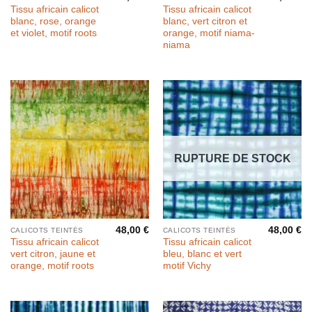
Tissu africain calicot
Tissu africain calicot
blanc, rose, orange
blanc, vert citron et
et violet, motif roots
orange, motif niama-
niama
RUPTURE DE STOCK
48,00
€
48,00
€
CALICOTS TEINTÉS
CALICOTS TEINTÉS
Tissu africain calicot
Tissu africain calicot
vert citron, jaune et
bleu, blanc et vert
orange, motif roots
motif Vichy