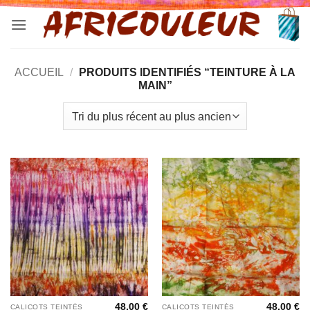
Passer
au
contenu
ACCUEIL
/
PRODUITS IDENTIFIÉS “TEINTURE À LA
MAIN”
48,00
€
48,00
€
CALICOTS TEINTÉS
CALICOTS TEINTÉS