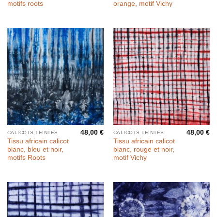
motifs roots
orange, motif Vichy
48,00
€
48,00
€
CALICOTS TEINTÉS
CALICOTS TEINTÉS
Tissu africain calicot
Tissu africain calicot
blanc, bleu et noir,
blanc, rouge et noir,
motifs Roots
motif Vichy