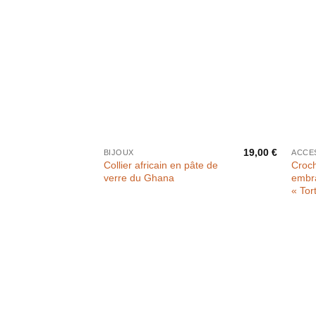
19,00
€
BIJOUX
ACCE
Collier africain en pâte de
Croch
verre du Ghana
embr
« Tor