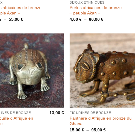
UX
BIJOUX ETHNIQUES
s africaines de bronze
Perles africaines de bronze
ple Akan »
« peuple Akan »
Plage
Plage
€
–
55,00
€
4,00
€
–
60,00
€
de
de
prix :
prix :
1,60 €
4,00 €
à
à
55,00 €
60,00 €
13,00
€
RINES DE BRONZE
FIGURINES DE BRONZE
uille d’Afrique en
Panthère d’Afrique en bronze du
ze
Ghana
Plage
15,00
€
–
95,00
€
de