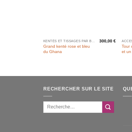
300,00
€
KENTÉS ET TISSAGES PAR BANDES
ACCE
Grand kenté rose et bleu
Tour 
du Ghana
et un
RECHERCHER SUR LE SITE
QU