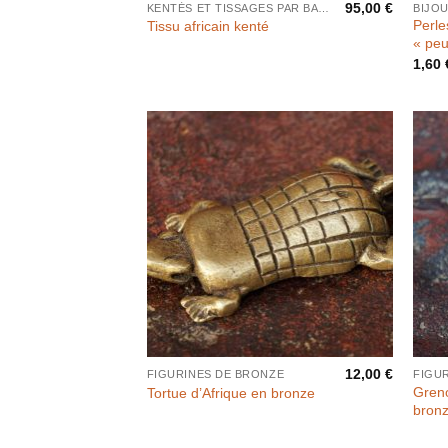
95,00
€
KENTÉS ET TISSAGES PAR BANDES
BIJO
Perle
Tissu africain kenté
« peu
1,60
12,00
€
FIGURINES DE BRONZE
FIGU
Greno
Tortue d’Afrique en bronze
bron