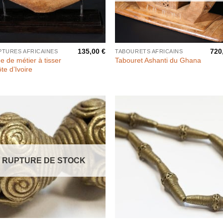
135,00
€
720
PTURES AFRICAINES
TABOURETS AFRICAINS
e de métier à tisser
Tabouret Ashanti du Ghana
te d’Ivoire
RUPTURE DE STOCK