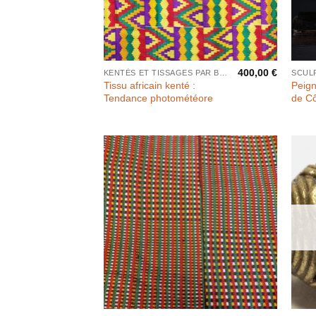
400,00
€
KENTÉS ET TISSAGES PAR BANDES
SCUL
Tissu africain kenté :
Peign
Tendance photométéore
de Cô