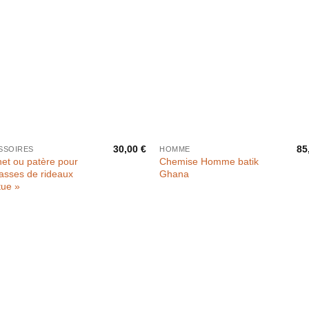
30,00
€
85
SSOIRES
HOMME
et ou patère pour
Chemise Homme batik
asses de rideaux
Ghana
tue »