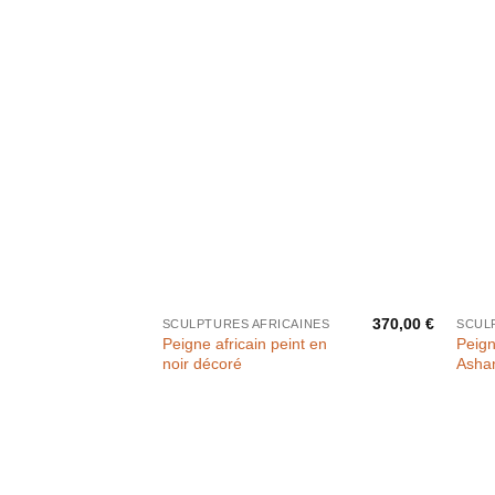
370,00
€
SCULPTURES AFRICAINES
SCUL
Peigne africain peint en
Peig
noir décoré
Ashan