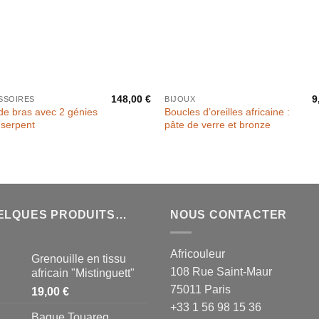
148,00
€
9
SSOIRES
BIJOUX
de bras avec 2 génies
Boucles d’oreilles africaine :
 serpent
pâte de verre et bronze
ELQUES PRODUITS…
NOUS CONTACTER
Africouleur
Grenouille en tissu
108 Rue Saint-Maur
africain "Mistinguett"
75011 Paris
19,00
€
+33 1 56 98 15 36
Bague Touareg