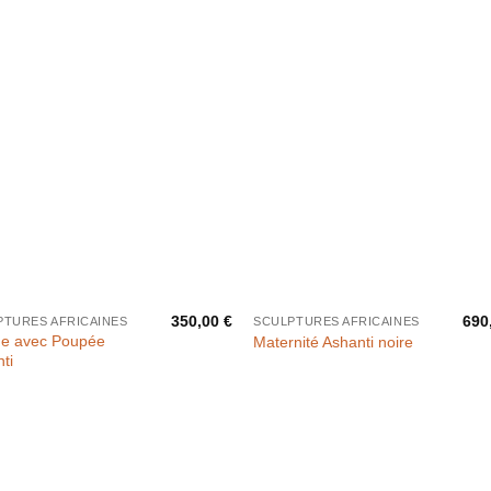
prix :
15,00 €
à
95,00 €
350,00
€
690
PTURES AFRICAINES
SCULPTURES AFRICAINES
ne avec Poupée
Maternité Ashanti noire
ti