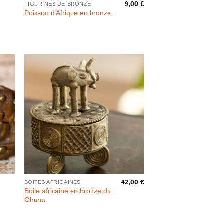
9,00
€
FIGURINES DE BRONZE
Poisson d’Afrique en bronze
42,00
€
BOÎTES AFRICAINES
Boite africaine en bronze du
Ghana