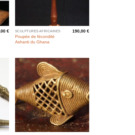
,00
€
190,00
€
SCULPTURES AFRICAINES
Poupée de fécondité
Ashanti du Ghana