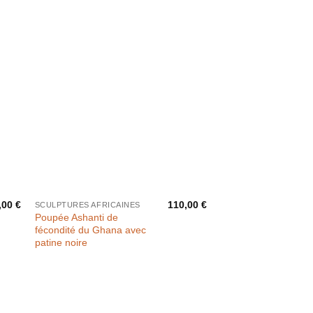
,00
€
110,00
€
SCULPTURES AFRICAINES
Poupée Ashanti de
fécondité du Ghana avec
patine noire