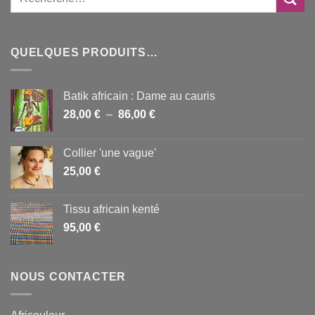
QUELQUES PRODUITS…
Batik africain : Dame au cauris
Plage
28,00
€
–
86,00
€
de
prix :
Collier 'une vague'
28,00 €
25,00
€
à
86,00 €
Tissu africain kenté
95,00
€
NOUS CONTACTER