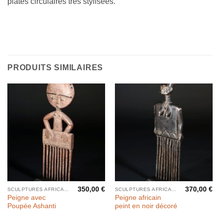
plates circulaires très stylisées.
PRODUITS SIMILAIRES
350,00
€
370,00
€
SCULPTURES AFRICAINES
SCULPTURES AFRICAINES
Peigne avec
Peigne africain
Poupée Ashanti
peint en noir décoré