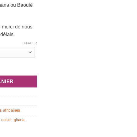
00 €
Ghana ou Baoulé
,00 €
, merci de nous
 délais.
EFFACER
de bronze "peuple Akan"
ANIER
s africaines
,
collier
,
ghana
,