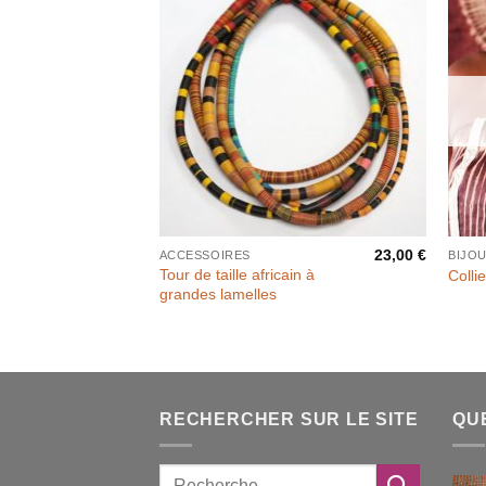
23,00
€
ACCESSOIRES
BIJO
Tour de taille africain à
Colli
grandes lamelles
RECHERCHER SUR LE SITE
QU