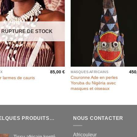
RUPTURE DE STOCK
85,00
€
450
UX
MASQUES AFRICAINS
Couronne Ade en perles
er larmes de cauris
Yoruba du Nigéria avec
masques et oiseaux
ELQUES PRODUITS…
NOUS CONTACTER
Africouleur
Tissu africain kenté