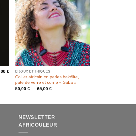
,00
€
BIJOUX ETHNIQUES
Collier africain en perles bakélite,
pâte de verre et corne « Saba »
Plage
50,00
€
–
65,00
€
de
prix :
50,00 €
à
65,00 €
NEWSLETTER
AFRICOULEUR