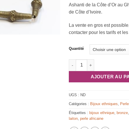
4,
Ashanti de la Côte d’Or au 
à
de Côte d’Ivoire.
60
La vente en gros est possible
contacter pour les tarifs et les
Quantité
quantité de Perles africaines 
AJOUTER AU P
UGS :
ND
Catégories :
Bijoux ethniques
,
Perle
Étiquettes :
bijoux ethnique
,
bronze
laiton
,
perle africaine