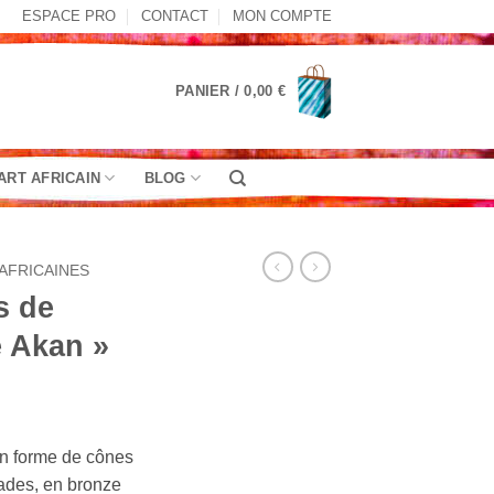
ESPACE PRO
CONTACT
MON COMPTE
PANIER /
0,00
€
ART AFRICAIN
BLOG
AFRICAINES
s de
e Akan »
age
n forme de cônes
x :
sades, en bronze