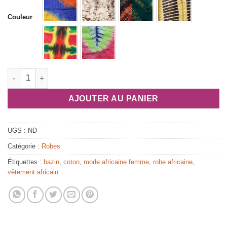
Couleur
quantité de Robe africaine courte "Eluisa" en bazin
AJOUTER AU PANIER
UGS :
ND
Catégorie :
Robes
Étiquettes :
bazin
,
coton
,
mode africaine femme
,
robe africaine
,
vêtement africain