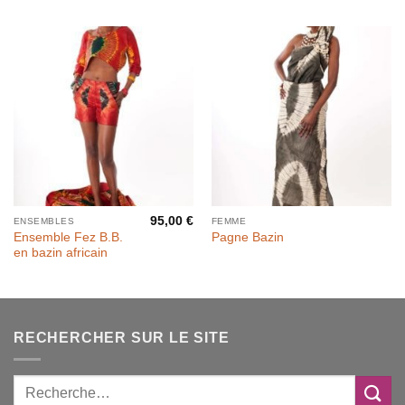
prix :
70,00 €
à
75,00 €
95,00
€
ENSEMBLES
FEMME
Ensemble Fez B.B.
Pagne Bazin
en bazin africain
RECHERCHER SUR LE SITE