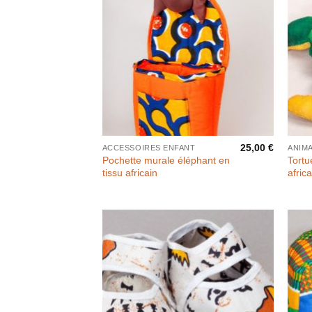
25,00
€
ACCESSOIRES ENFANT
ANIM
Pochette murale éléphant en
Tortu
tissu africain
afric