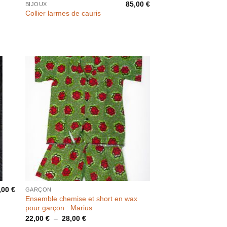
85,00
€
BIJOUX
Collier larmes de cauris
,00
€
GARÇON
Ensemble chemise et short en wax
pour garçon : Marius
Plage
22,00
€
–
28,00
€
de