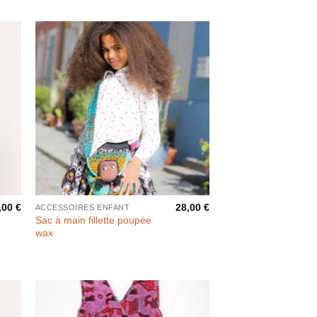
prix :
22,00 €
à
28,00 €
,00
€
28,00
€
ACCESSOIRES ENFANT
Sac à main fillette poupée
wax