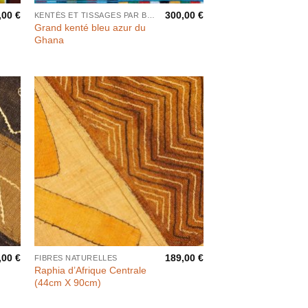
,00
€
300,00
€
KENTÉS ET TISSAGES PAR BANDES
Grand kenté bleu azur du
Ghana
,00
€
189,00
€
FIBRES NATURELLES
Raphia d’Afrique Centrale
(44cm X 90cm)