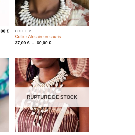
,00
€
COLLIERS
Collier Africain en cauris
Plage
37,00
€
–
60,00
€
de
prix :
37,00 €
à
60,00 €
RUPTURE DE STOCK