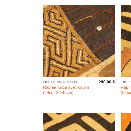
290,00
€
FIBRES NATURELLES
FIBR
Raphia Kuba avec cauris
Raph
(44cm X 145cm)
(54c