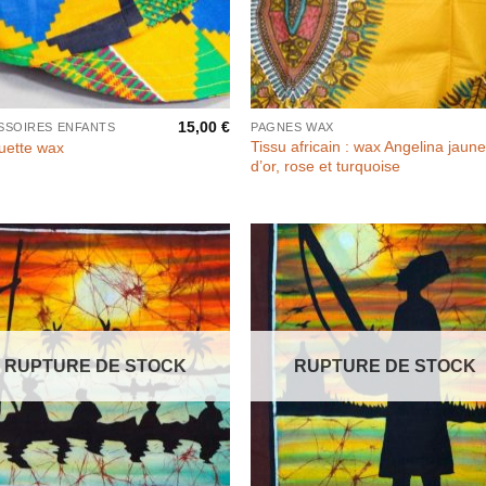
15,00
€
SSOIRES ENFANTS
PAGNES WAX
Tissu africain : wax Angelina jaun
uette wax
d’or, rose et turquoise
RUPTURE DE STOCK
RUPTURE DE STOCK