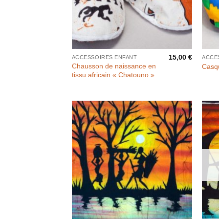
15,00
€
ACCESSOIRES ENFANT
ACCE
Chausson de naissance en
Casq
tissu africain « Chatouno »