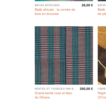
28,00
€
BATIKS AFRICAINS
BATIK
Batik africain : la corvée de
Batik
bois en brousse
de p
300,00
€
KENTÉS ET TISSAGES PAR BANDES
FIBR
Grand kenté rose et bleu
Raph
du Ghana
(37c