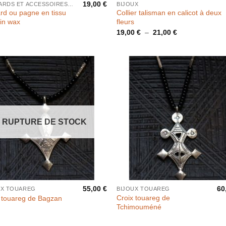
19,00
€
FOULARDS ET ACCESSOIRES CHEVEUX
BIJOUX
rd ou pagne en tissu
Collier talisman en calicot à deux
ain wax
fleurs
Plage
19,00
€
–
21,00
€
de
prix :
19,00 €
à
21,00 €
RUPTURE DE STOCK
55,00
€
60
UX TOUAREG
BIJOUX TOUAREG
Croix touareg de
 touareg de Bagzan
Tchimouméné