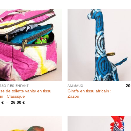
20
SSOIRES ENFANT
ANIMAUX
se de toilette vanity en tissu
Girafe en tissu africain :
ain : Classique
Zazou
Plage
0
€
–
26,00
€
de
prix :
20,00 €
à
26,00 €