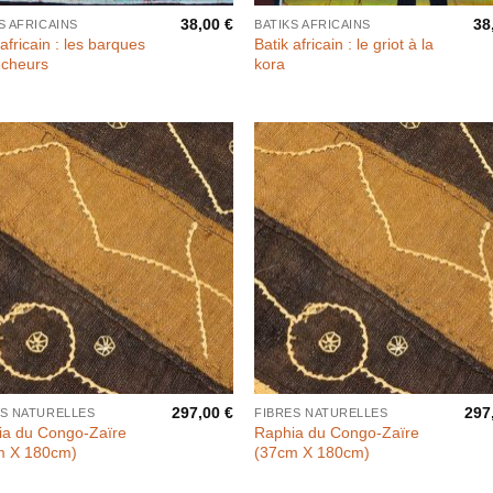
38,00
€
38
S AFRICAINS
BATIKS AFRICAINS
 africain : les barques
Batik africain : le griot à la
êcheurs
kora
297,00
€
297
ES NATURELLES
FIBRES NATURELLES
ia du Congo-Zaïre
Raphia du Congo-Zaïre
m X 180cm)
(37cm X 180cm)