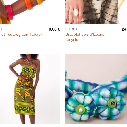
8,00
€
24
UX
BIJOUX
Bracelet bois d’Ébène
let Touareg cuir Tabaski
recyclé