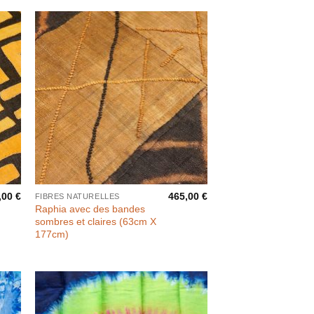
,00
€
465,00
€
FIBRES NATURELLES
Raphia avec des bandes
sombres et claires (63cm X
177cm)