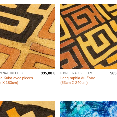
395,00
€
585
ES NATURELLES
FIBRES NATURELLES
ia Kuba avec pièces
Long raphia du Zaïre
m X 183cm)
(63cm X 240cm)