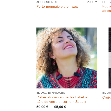
5,00
€
ACCESSOIRES
Foula
Porte-monnaie plaron wax
afric
BIJOUX ETHNIQUES
BIJO
Collier africain en perles bakélite,
Croix
pâte de verre et corne « Saba »
Plage
50,00
€
–
65,00
€
de