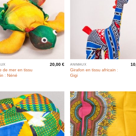
20,00
€
10
AUX
ANIMAUX
e de mer en tissu
Girafon en tissu africain :
ain : Néné
Gigi