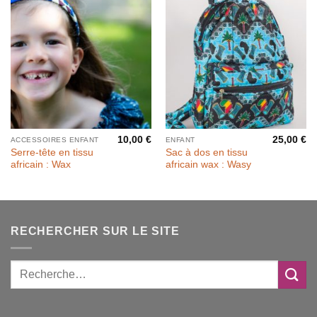
10,00
€
25,00
€
ACCESSOIRES ENFANT
ENFANT
Serre-tête en tissu
Sac à dos en tissu
africain : Wax
africain wax : Wasy
RECHERCHER SUR LE SITE