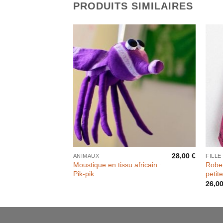
PRODUITS SIMILAIRES
28,00
€
ANIMAUX
FILLE
Moustique en tissu africain :
Robe f
Pik-pik
petit
26,0