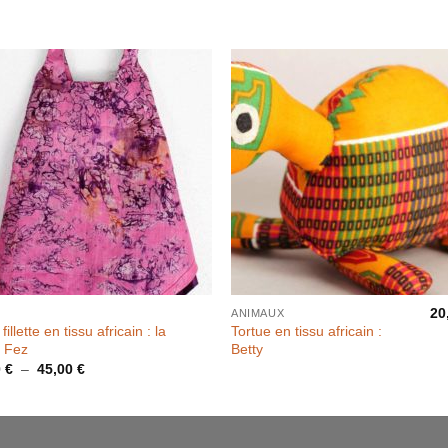
20
ANIMAUX
illette en tissu africain : la
Tortue en tissu africain :
e Fez
Betty
Plage
0
€
–
45,00
€
de
prix :
26,00 €
à
45,00 €