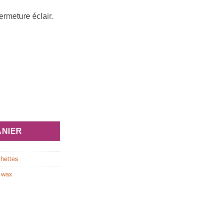
ermeture éclair.
aron wax
ANIER
hettes
,
wax