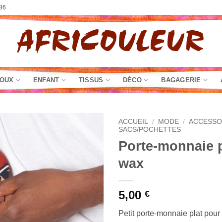
36
JOUX
ENFANT
TISSUS
DÉCO
BAGAGERIE
ACCUEIL
/
MODE
/
ACCESSO
SACS/POCHETTES
Porte-monnaie 
wax
5,00
€
Petit porte-monnaie plat pou