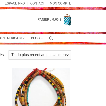
ESPACE PRO
CONTACT
MON COMPTE
PANIER /
0,00
€
ART AFRICAIN
BLOG
Trié
hés
du
plus
récent
au
plus
ancien