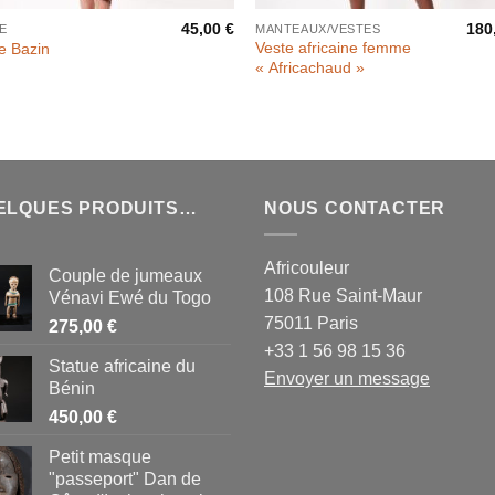
45,00
€
180
E
MANTEAUX/VESTES
Veste africaine femme
e Bazin
« Africachaud »
ELQUES PRODUITS…
NOUS CONTACTER
Africouleur
Couple de jumeaux
108 Rue Saint-Maur
Vénavi Ewé du Togo
75011 Paris
275,00
€
+33 1 56 98 15 36
Statue africaine du
Envoyer un message
Bénin
450,00
€
Petit masque
"passeport" Dan de