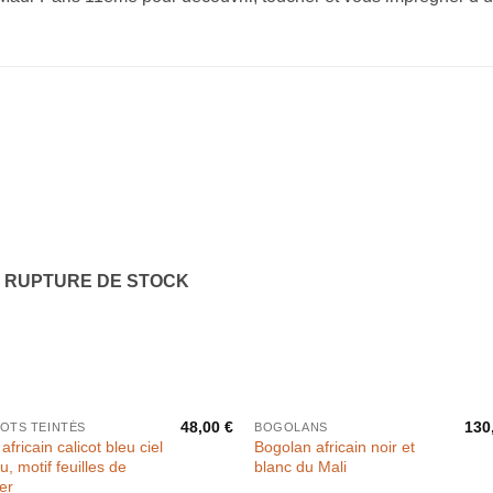
RUPTURE DE STOCK
48,00
€
130
COTS TEINTÉS
BOGOLANS
africain calicot bleu ciel
Bogolan africain noir et
u, motif feuilles de
blanc du Mali
er