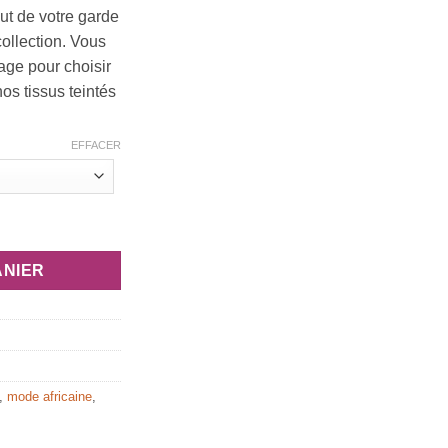
ut de votre garde
ollection. Vous
ge pour choisir
os tissus teintés
EFFACER
” en tissu africain bazin
ANIER
,
mode africaine
,