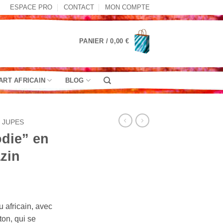
ESPACE PRO
CONTACT
MON COMPTE
PANIER /
0,00
€
ART AFRICAIN
BLOG
JUPES
odie” en
azin
u africain, avec
on, qui se