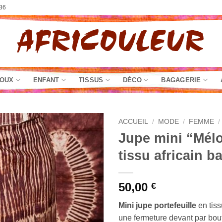
36
JOUX
ENFANT
TISSUS
DÉCO
BAGAGERIE
ACCUEIL
/
MODE
/
FEMME
/
Jupe mini “Mél
tissu africain b
50,00
€
Mini jupe portefeuille
en tiss
une fermeture devant par bout