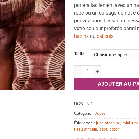
portera facilement avec un ha
robe ou un corsage de notre c
pouvez nous laisser un messa
votre couleur préférée parmi n
bazins
ou
calicots
.
Taille
quantité de Jupe mini “Mélodie
AJOUTER AU P
UGS :
ND
Catégorie :
Jupes
Étiquettes :
jupe africaine
,
mini jupe
tissu africain
,
tissu coton