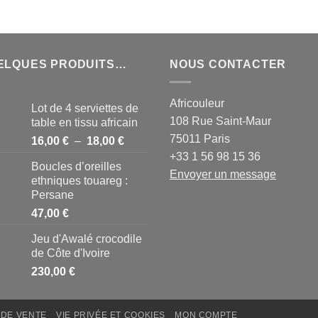
ELQUES PRODUITS…
NOUS CONTACTER
Africouleur
Lot de 4 serviettes de
108 Rue Saint-Maur
table en tissu africain
75011 Paris
Plage
16,00
€
–
18,00
€
de
+33 1 56 98 15 36
Boucles d’oreilles
prix :
Envoyer un message
ethniques touareg :
16,00 €
Persane
à
47,00
€
18,00 €
Jeu d'Awalé crocodile
de Côte d'Ivoire
230,00
€
 DE VENTE
VIE PRIVÉE ET COOKIES
MON COMPTE