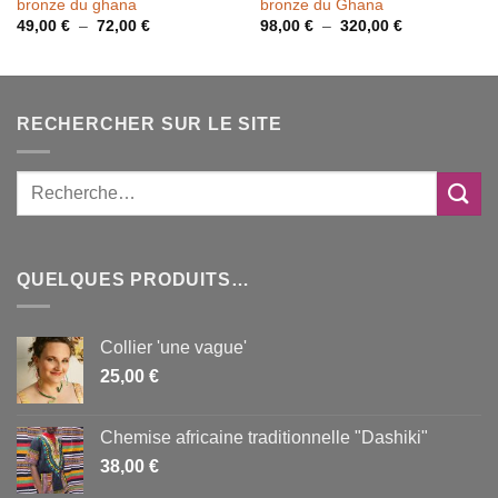
bronze du ghana
bronze du Ghana
Plage
Plage
49,00
€
–
72,00
€
98,00
€
–
320,00
€
de
de
prix :
prix :
49,00 €
98,00 €
à
à
72,00 €
320,00 €
RECHERCHER SUR LE SITE
QUELQUES PRODUITS…
Collier 'une vague'
25,00
€
Chemise africaine traditionnelle "Dashiki"
38,00
€