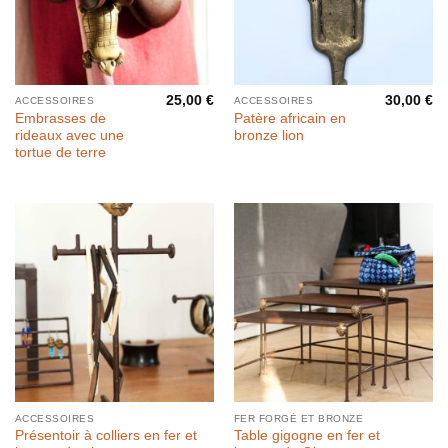
25,00
€
30,00
€
ACCESSOIRES
ACCESSOIRES
Embrasses de
Patère africain en
rideaux avec une
bronze lion
tortue de terre
ACCESSOIRES
FER FORGÉ ET BRONZE
Présentoir à colliers en fer et
Table gigogne en fer et