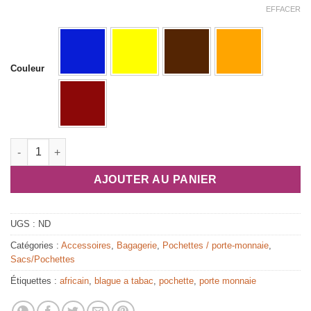
EFFACER
Couleur
quantité de Pochette en tissu africain bazin plastifiée
AJOUTER AU PANIER
UGS :
ND
Catégories :
Accessoires
,
Bagagerie
,
Pochettes / porte-monnaie
,
Sacs/Pochettes
Étiquettes :
africain
,
blague a tabac
,
pochette
,
porte monnaie