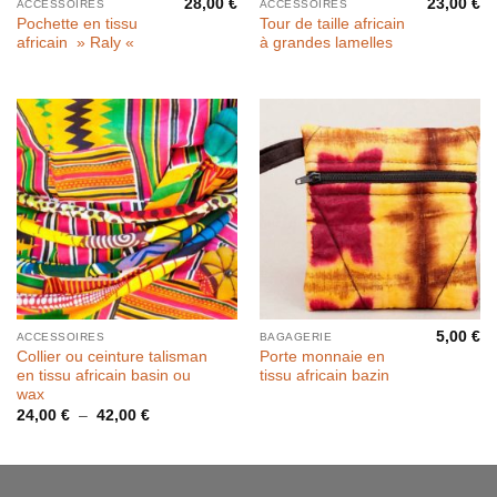
28,00
€
23,00
€
ACCESSOIRES
ACCESSOIRES
Pochette en tissu
Tour de taille africain
africain » Raly «
à grandes lamelles
5,00
€
ACCESSOIRES
BAGAGERIE
Collier ou ceinture talisman
Porte monnaie en
en tissu africain basin ou
tissu africain bazin
wax
Plage
24,00
€
–
42,00
€
de
prix :
24,00 €
à
42,00 €