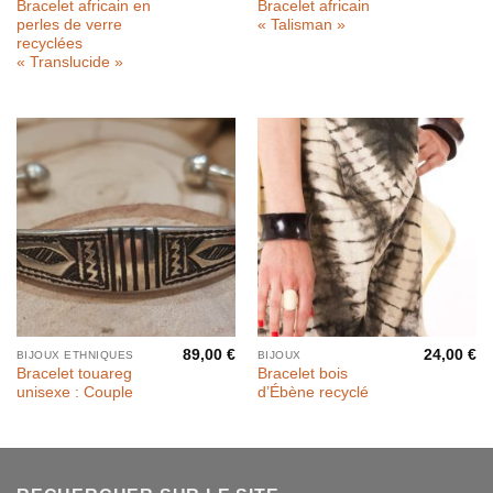
Bracelet africain en
Bracelet africain
perles de verre
« Talisman »
recyclées
« Translucide »
89,00
€
24,00
€
BIJOUX ETHNIQUES
BIJOUX
Bracelet touareg
Bracelet bois
unisexe : Couple
d’Ébène recyclé