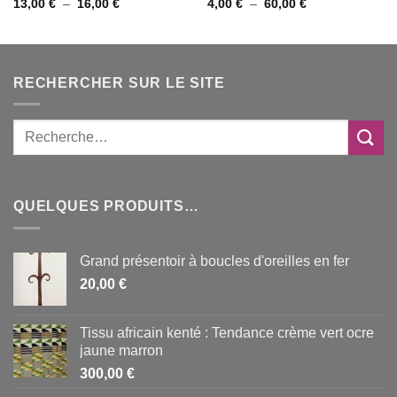
Plage
Plage
13,00
€
–
16,00
€
4,00
€
–
60,00
€
de
de
prix :
prix :
13,00 €
4,00 €
à
à
16,00 €
60,00 €
RECHERCHER SUR LE SITE
QUELQUES PRODUITS…
Grand présentoir à boucles d'oreilles en fer
20,00
€
Tissu africain kenté : Tendance crème vert ocre
jaune marron
300,00
€