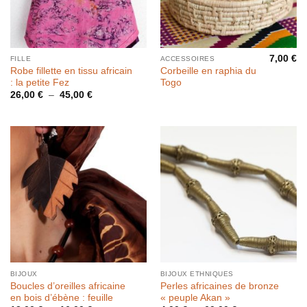
7,00
€
FILLE
ACCESSOIRES
Robe fillette en tissu africain
Corbeille en raphia du
: la petite Fez
Togo
Plage
26,00
€
–
45,00
€
de
prix :
26,00 €
à
45,00 €
BIJOUX
BIJOUX ETHNIQUES
Boucles d’oreilles africaine
Perles africaines de bronze
en bois d’ébène : feuille
« peuple Akan »