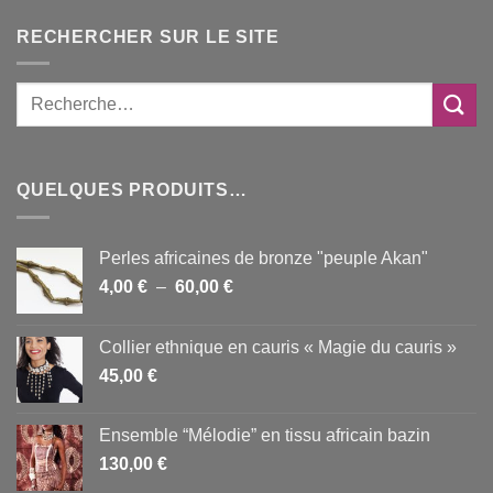
RECHERCHER SUR LE SITE
QUELQUES PRODUITS…
Perles africaines de bronze "peuple Akan"
Plage
4,00
€
–
60,00
€
de
prix :
Collier ethnique en cauris « Magie du cauris »
4,00 €
45,00
€
à
60,00 €
Ensemble “Mélodie” en tissu africain bazin
130,00
€