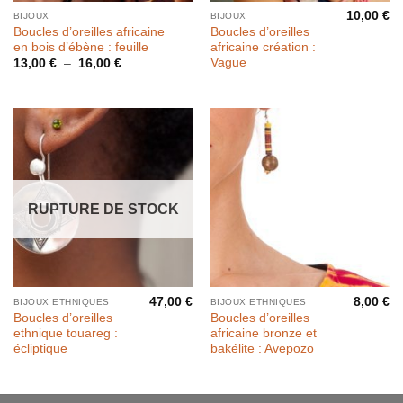
10,00
€
BIJOUX
BIJOUX
Boucles d’oreilles africaine
Boucles d’oreilles
en bois d’ébène : feuille
africaine création :
Vague
Plage
13,00
€
–
16,00
€
de
prix :
13,00 €
à
16,00 €
RUPTURE DE STOCK
47,00
€
8,00
€
BIJOUX ETHNIQUES
BIJOUX ETHNIQUES
Boucles d’oreilles
Boucles d’oreilles
ethnique touareg :
africaine bronze et
écliptique
bakélite : Avepozo