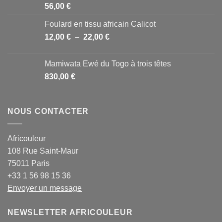
56,00
€
Foulard en tissu africain Calicot
Plage
12,00
€
–
22,00
€
de
prix :
Mamiwata Ewé du Togo à trois têtes
12,00 €
830,00
€
à
22,00 €
NOUS CONTACTER
Africouleur
108 Rue Saint-Maur
75011 Paris
+33 1 56 98 15 36
Envoyer un message
NEWSLETTER AFRICOULEUR