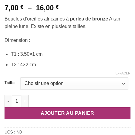
Plage
7,00
–
16,00
€
€
de
Boucles d’oreilles africaines à
perles de bronze
Akan
prix :
pleine lune. Existe en plusieurs tailles.
7,00 €
à
Dimension :
16,00 €
T1 : 3,50×1 cm
T2 : 4×2 cm
EFFACER
Taille
quantité de Boucles d'oreilles africaines à perles du ghana en 
AJOUTER AU PANIER
UGS :
ND