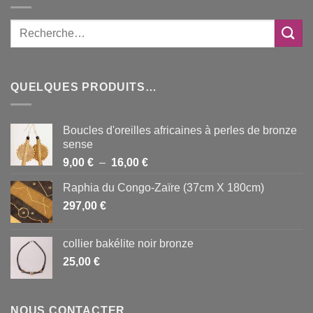
QUELQUES PRODUITS…
Boucles d'oreilles africaines à perles de bronze
sense
Plage
9,00
€
–
16,00
€
de
Raphia du Congo-Zaïre (37cm X 180cm)
prix :
297,00
€
9,00 €
à
16,00 €
collier bakélite noir bronze
25,00
€
NOUS CONTACTER