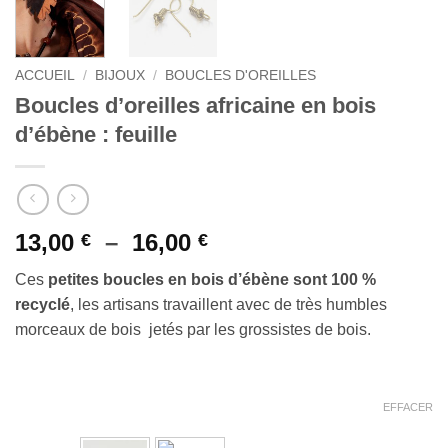
ACCUEIL
/
BIJOUX
/
BOUCLES D'OREILLES
Boucles d’oreilles africaine en bois
d’ébène : feuille
Plage
13,00
–
16,00
€
€
de
Ces
petites boucles en bois d’ébène sont 100 %
prix :
recyclé
, les artisans travaillent avec de très humbles
13,00 €
morceaux de bois jetés par les grossistes de bois.
à
16,00 €
EFFACER