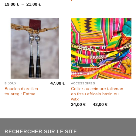
Plage
19,00
€
–
21,00
€
de
prix :
19,00 €
à
21,00 €
47,00
€
BIJOUX
ACCESSOIRES
Boucles d’oreilles
Collier ou ceinture talisman
touareg : Fatma
en tissu africain basin ou
wax
Plage
24,00
€
–
42,00
€
de
prix :
24,00 €
à
42,00 €
RECHERCHER SUR LE SITE