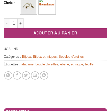
Choisir
quantité de Boucles d'oreilles africaine en bois d'ébène : feuill
AJOUTER AU PANIER
UGS :
ND
Catégories :
Bijoux
,
Bijoux ethniques
,
Boucles d'oreilles
Étiquettes :
africaine
,
boucle d'oreilles
,
ébène
,
ethnique
,
feuille