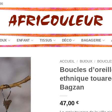
36
JOUX
ENFANT
TISSUS
DÉCO
BAGAGERIE
ACCUEIL
/
BIJOUX
/
BOUCLE
Boucles d’oreil
ethnique touare
Bagzan
47,00
€