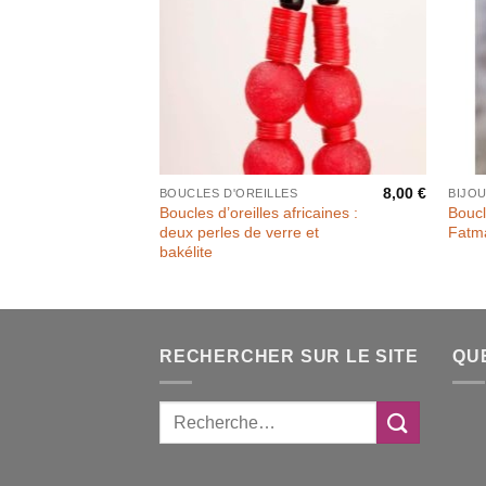
8,00
€
BOUCLES D'OREILLES
BIJO
Boucles d’oreilles africaines :
Boucl
deux perles de verre et
Fatm
bakélite
RECHERCHER SUR LE SITE
QU