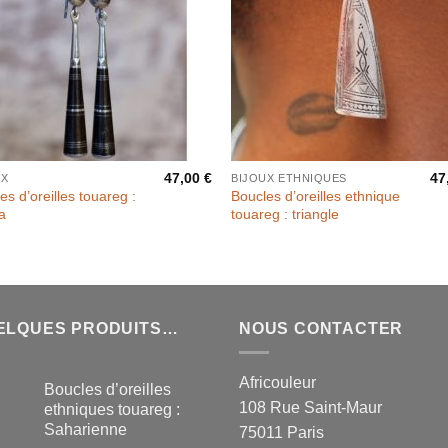
47,00
€
47
UX
BIJOUX ETHNIQUES
es d’oreilles touareg :
Boucles d’oreilles ethnique
a
touareg : triangle
ELQUES PRODUITS…
NOUS CONTACTER
Africouleur
Boucles d’oreilles
108 Rue Saint-Maur
ethniques touareg :
Saharienne
75011 Paris