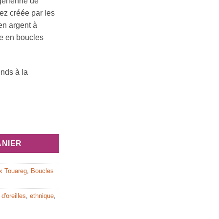
igérienne de
ez créée par les
en argent à
ée en boucles
ends à la
 ethnique touareg : Bagzan
ANIER
x Touareg
,
Boucles
d'oreilles
,
ethnique
,