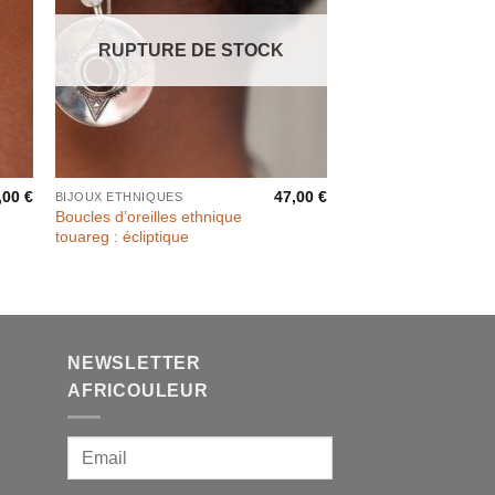
RUPTURE DE STOCK
,00
€
47,00
€
BIJOUX ETHNIQUES
Boucles d’oreilles ethnique
touareg : écliptique
NEWSLETTER
AFRICOULEUR