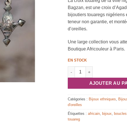
La croix touareg de la ville n
Bagzan, est une croix d’Agad
bijoutiers touaregs nigériens 
teneur non garantie, et mont
d’oreilles.
Une large collection vous att
Boutique Africouleur à Paris.
EN STOCK
quantité de Boucles d’oreilles
AJOUTER AU P
Catégories :
Bijoux ethniques
,
Bijou
d'oreilles
Étiquettes :
africain
,
bijoux
,
boucles 
touareg