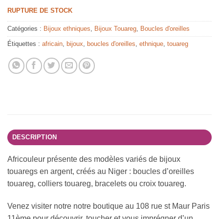
RUPTURE DE STOCK
Catégories :
Bijoux ethniques
,
Bijoux Touareg
,
Boucles d'oreilles
Étiquettes :
africain
,
bijoux
,
boucles d'oreilles
,
ethnique
,
touareg
DESCRIPTION
Africouleur présente des modèles variés de bijoux
touaregs en argent, créés au Niger : boucles d’oreilles
touareg, colliers touareg, bracelets ou croix touareg.
Venez visiter notre notre boutique au 108 rue st Maur Paris
11ème pour découvrir, toucher et vous imprégner d’un