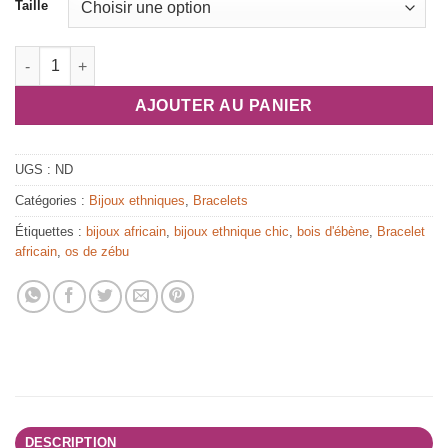
Taille
quantité de Bracelet africain en bois d'ébène et os de zébu "Hé
AJOUTER AU PANIER
UGS :
ND
Catégories :
Bijoux ethniques
,
Bracelets
Étiquettes :
bijoux africain
,
bijoux ethnique chic
,
bois d'ébène
,
Bracelet
africain
,
os de zébu
DESCRIPTION