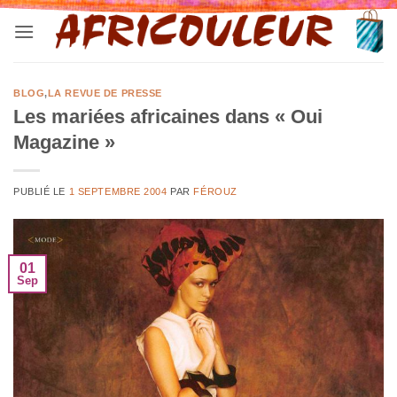
Passer
au
contenu
BLOG
,
LA REVUE DE PRESSE
Les mariées africaines dans « Oui
Magazine »
PUBLIÉ LE
1 SEPTEMBRE 2004
PAR
FÉROUZ
01
Sep