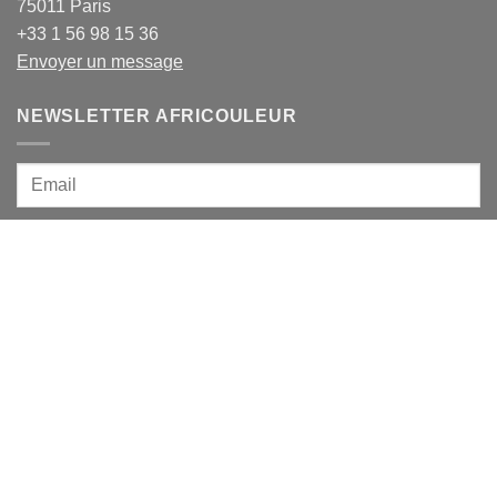
75011 Paris
+33 1 56 98 15 36
Envoyer un message
NEWSLETTER AFRICOULEUR
Votre mail est uniquement utilisé dans notre newsletter.
Vous pouvez vous désabonner dans chaque newsletter.
Visa
PayPal
MasterCard
American
Express
NOUS CONTACTER
CONDITIONS GÉNÉRALES DE VENTE
VIE PRIVÉE ET COOKIES
MON COMPTE