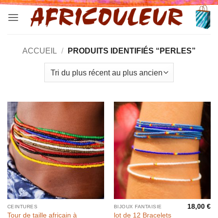
Passer
au
contenu
ACCUEIL
/
PRODUITS IDENTIFIÉS “PERLES”
18,00
€
CEINTURES
BIJOUX FANTAISIE
Tour de taille africain à
lot de 12 Bracelets