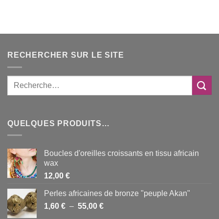
19,00 €
à
48,00 €
RECHERCHER SUR LE SITE
QUELQUES PRODUITS…
Boucles d'oreilles croissants en tissu africain
wax
12,00
€
Perles africaines de bronze "peuple Akan"
Plage
1,60
€
–
55,00
€
de