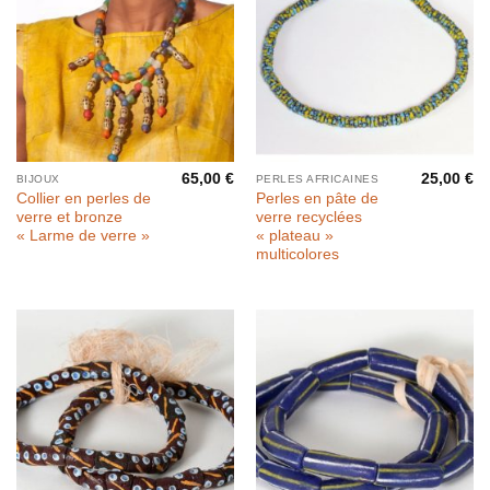
65,00
€
25,00
€
BIJOUX
PERLES AFRICAINES
Collier en perles de
Perles en pâte de
verre et bronze
verre recyclées
« Larme de verre »
« plateau »
multicolores