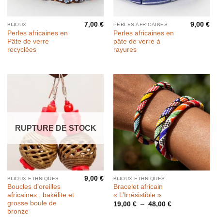
7,00
€
9,00
€
BIJOUX
PERLES AFRICAINES
Perles africaines en
Perles africaines en
Pâte de verre
pâte de verre à
recyclées
rayures
RUPTURE DE STOCK
9,00
€
BIJOUX ETHNIQUES
BIJOUX ETHNIQUES
Boucles d’oreilles
Bracelet africain
africaines : bakélite et
« L’Irrésistible »
grosse boule de
Plage
19,00
€
–
48,00
€
de
bronze
prix :