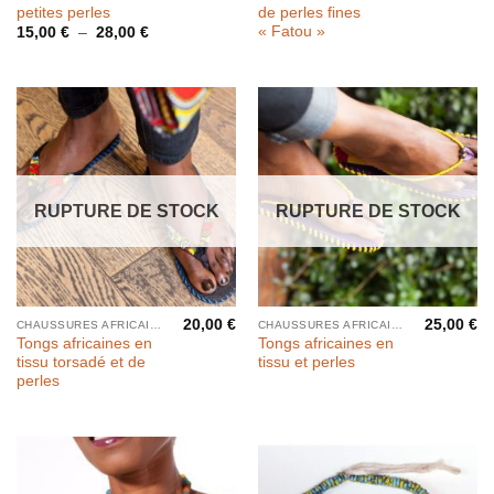
petites perles
de perles fines
« Fatou »
Plage
15,00
€
–
28,00
€
de
prix :
15,00 €
à
28,00 €
RUPTURE DE STOCK
RUPTURE DE STOCK
20,00
€
25,00
€
CHAUSSURES AFRICAINES
CHAUSSURES AFRICAINES
Tongs africaines en
Tongs africaines en
tissu torsadé et de
tissu et perles
perles