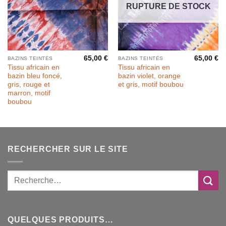
RUPTURE DE STOCK
65,00
€
65,00
€
BAZINS TEINTÉS
BAZINS TEINTÉS
Tissu africain en
Tissu africain en
bazin bleu foncé,
bazin violet, orange
gris, rouge et
et gris, motif boubou
marron, motif
boubou
RECHERCHER SUR LE SITE
QUELQUES PRODUITS…