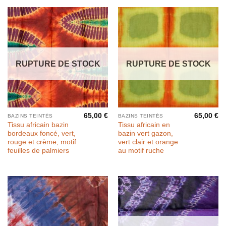
RUPTURE DE STOCK
RUPTURE DE STOCK
65,00
€
65,00
€
BAZINS TEINTÉS
BAZINS TEINTÉS
Tissu africain bazin
Tissu africain en
bordeaux foncé, vert,
bazin vert gazon,
rouge et crème, motif
vert clair et orange
feuilles de palmiers
au motif ruche