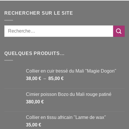
RECHERCHER SUR LE SITE
QUELQUES PRODUITS…
Collier en cuir tressé du Mali "Magie Dogon"
Plage
38,00
€
–
85,00
€
de
prix :
Cimier poisson Bozo du Mali rouge patiné
38,00 €
380,00
€
à
85,00 €
Collier en tissu africain "Larme de wax"
35,00
€