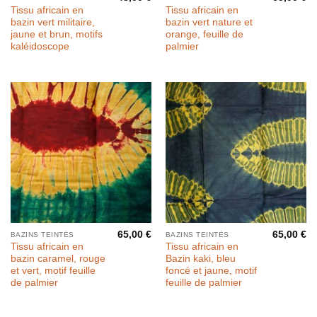
Tissu africain en
Tissu africain en
bazin vert militaire,
bazin vert nature et
jaune et brun, motifs
orange, feuille de
kaléidoscope
palmier
65,00
€
65,00
€
BAZINS TEINTÉS
BAZINS TEINTÉS
Tissu africain en
Tissu africain en
bazin caramel, rouge
Bazin kaki, bleu
et vert, motif feuille
foncé et jaune, motif
de palmier
feuille de palmier