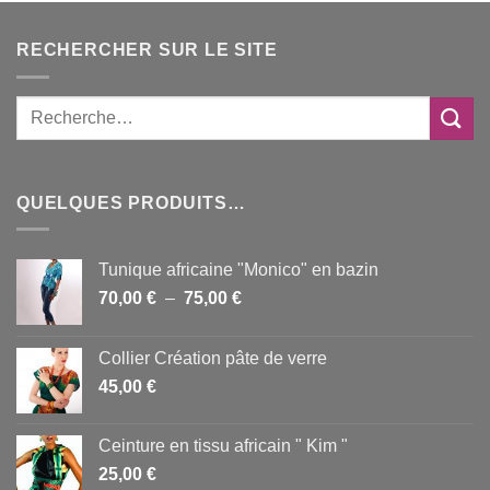
RECHERCHER SUR LE SITE
QUELQUES PRODUITS…
Tunique africaine "Monico" en bazin
Plage
70,00
€
–
75,00
€
de
prix :
Collier Création pâte de verre
70,00 €
45,00
€
à
75,00 €
Ceinture en tissu africain " Kim "
25,00
€