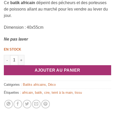
Ce
batik africain
dépeint des pécheurs et des porteuses
de poissons allant au marché pour les vendre au lever du
jour.
Dimension : 40x55cm
Ne pas laver
EN STOCK
quantité de Batik africain : les pêcheurs et porteuses
AJOUTER AU PANIER
Catégories :
Batiks africains
,
Déco
Étiquettes :
africain
,
batik
,
cire
,
teint à la main
,
tissu