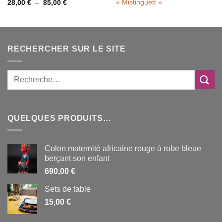
« Mistinguett »
Plage
28,00
€
–
85,00
€
de
prix :
28,00 €
à
85,00 €
RECHERCHER SUR LE SITE
QUELQUES PRODUITS…
Colon maternité africaine rouge à robe bleue
berçant son enfant
690,00
€
Sets de table
15,00
€