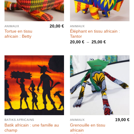
20,00
€
ANIMAUX
ANIMAUX
Tortue en tissu
Éléphant en tissu africain :
africain : Betty
Tantor
Plage
20,00
€
–
25,00
€
de
prix :
20,00 €
à
25,00 €
19,00
€
BATIKS AFRICAINS
ANIMAUX
Batik africain : une famille au
Grenouille en tissu
champ
africain