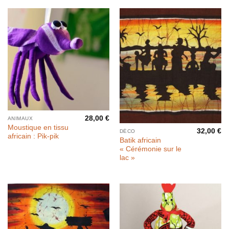
Rupture de stock
28,00
€
ANIMAUX
Moustique en tissu
32,00
€
DÉCO
africain : Pik-pik
Batik africain
« Cérémonie sur le
lac »