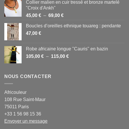
Collier malien en cuir tressé et bronze martelé
"Croix d'Ankh"
Plage
45,00
€
–
69,00
€
de
Boucles d’oreilles ethnique touareg : pendante
prix :
47,00
€
45,00 €
à
69,00 €
Robe africaine longue "Cauris" en bazin
Plage
105,00
€
–
115,00
€
de
prix :
105,00 €
NOUS CONTACTER
à
115,00 €
Africouleur
108 Rue Saint-Maur
75011 Paris
+33 1 56 98 15 36
Envoyer un message