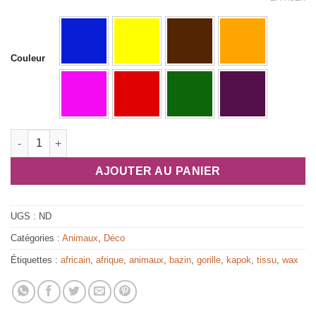
Couleur
quantité de Gorille en tissu africain : King Kong
AJOUTER AU PANIER
UGS :
ND
Catégories :
Animaux
,
Déco
Étiquettes :
africain
,
afrique
,
animaux
,
bazin
,
gorille
,
kapok
,
tissu
,
wax