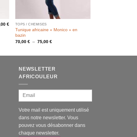
,00
€
TOPS / CHEMISES
Tunique africaine « Monico » en
bazin
Plage
70,00
€
–
75,00
€
de
prix :
70,00 €
à
75,00 €
NEWSLETTER
AFRICOULEUR
Votre mail est uniquement utilisé
dans notre newsletter. Vous
pouvez vous désabonner dans
chaque newsletter.