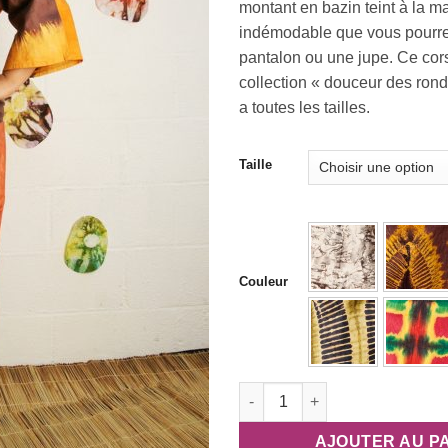
montant en bazin teint à la m
7
indémodable que vous pourre
à
pantalon ou une jupe. Ce cor
8
collection « douceur des rond
a toutes les tailles.
Taille
Couleur
quantité de Tunique africaine 
AJOUTER AU P