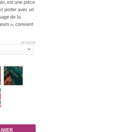
ain, est une pièce
5,00 €
z porter avec un
sage de la
0,00 €
eurs », convient
EFFACER
"Col chinois" en bazin
ANIER