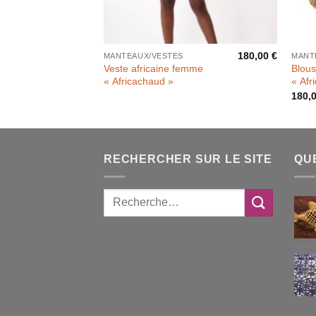
180,00
€
MANTEAUX/VESTES
MANT
Veste africaine femme
Blous
« Africachaud »
« Afr
180,
RECHERCHER SUR LE SITE
QU