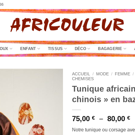
36
JOUX
ENFANT
TISSUS
DÉCO
BAGAGERIE
ACCUEIL
/
MODE
/
FEMME
/
CHEMISES
Tunique africai
chinois » en ba
P
75,00
–
80,00
€
€
d
Notre tunique ou corsage avec
p