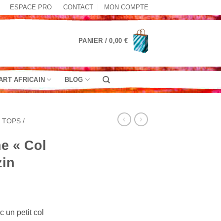
ESPACE PRO
CONTACT
MON COMPTE
PANIER /
0,00
€
ART AFRICAIN
BLOG
TOPS /
ne « Col
zin
lage
e
 un petit col
rix :