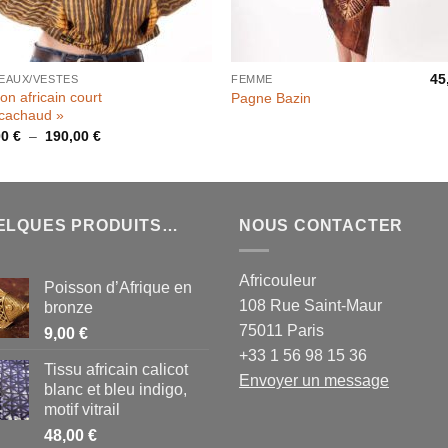
45
EAUX/VESTES
FEMME
on africain court
Pagne Bazin
icachaud »
Plage
00
€
–
190,00
€
de
prix :
180,00 €
à
190,00 €
ELQUES PRODUITS…
NOUS CONTACTER
Africouleur
Poisson d’Afrique en
108 Rue Saint-Maur
bronze
75011 Paris
9,00
€
+33 1 56 98 15 36
Tissu africain calicot
Envoyer un message
blanc et bleu indigo,
motif vitrail
48,00
€