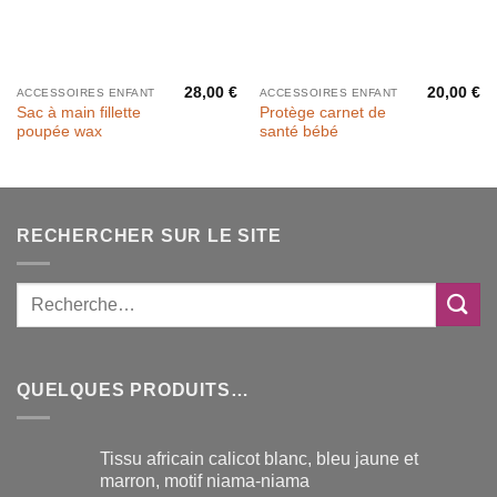
28,00
€
20,00
€
ACCESSOIRES ENFANT
ACCESSOIRES ENFANT
Sac à main fillette
Protège carnet de
poupée wax
santé bébé
RECHERCHER SUR LE SITE
QUELQUES PRODUITS…
Tissu africain calicot blanc, bleu jaune et
marron, motif niama-niama