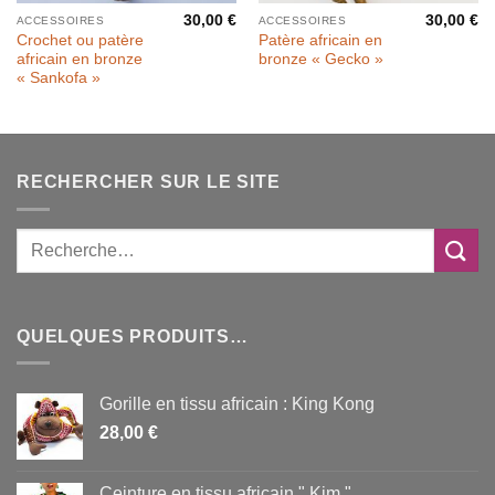
30,00
€
30,00
€
ACCESSOIRES
ACCESSOIRES
Crochet ou patère
Patère africain en
africain en bronze
bronze « Gecko »
« Sankofa »
RECHERCHER SUR LE SITE
QUELQUES PRODUITS…
Gorille en tissu africain : King Kong
28,00
€
Ceinture en tissu africain " Kim "