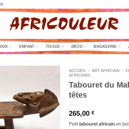
36
JOUX
ENFANT
TISSUS
DÉCO
BAGAGERIE
ACCUEIL
/
ART AFRICAIN
/
T
AFRICAINS
Tabouret du Mal
têtes
265,00
€
Petit
tabouret africain
en boi