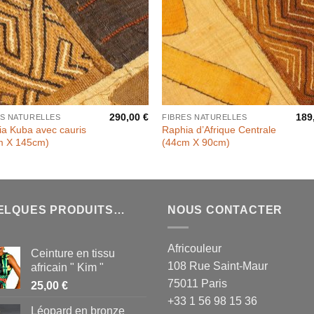
290,00
€
189
ES NATURELLES
FIBRES NATURELLES
a Kuba avec cauris
Raphia d’Afrique Centrale
m X 145cm)
(44cm X 90cm)
ELQUES PRODUITS…
NOUS CONTACTER
Africouleur
Ceinture en tissu
108 Rue Saint-Maur
africain " Kim "
75011 Paris
25,00
€
+33 1 56 98 15 36
Léopard en bronze