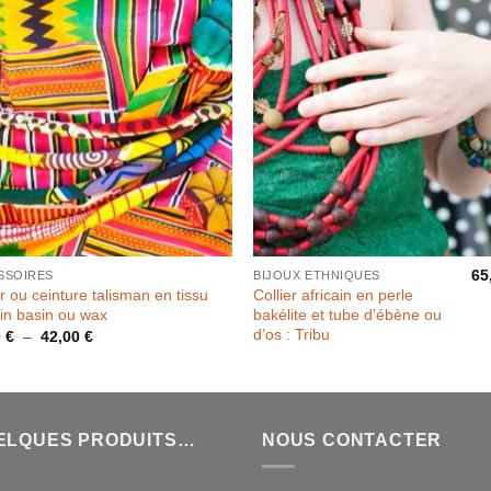
65
SSOIRES
BIJOUX ETHNIQUES
er ou ceinture talisman en tissu
Collier africain en perle
ain basin ou wax
bakélite et tube d’ébène ou
d’os : Tribu
Plage
0
€
–
42,00
€
de
prix :
24,00 €
à
42,00 €
ELQUES PRODUITS…
NOUS CONTACTER