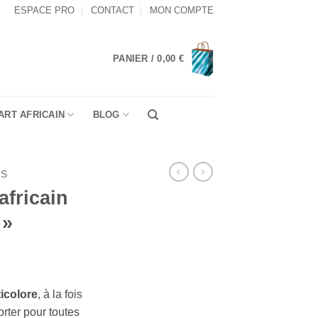
ESPACE PRO
CONTACT
MON COMPTE
PANIER /
0,00
€
ART AFRICAIN
BLOG
RS
africain
 »
ticolore
, à la fois
orter pour toutes