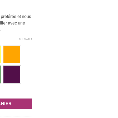
 préférée et nous
ollier avec une
.
EFFACER
ricain "Larme de wax"
ANIER