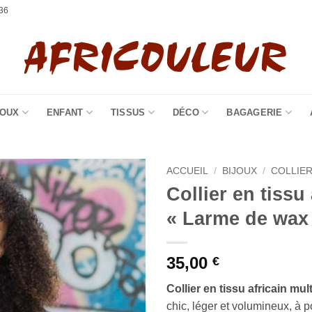
36
JOUX
ENFANT
TISSUS
DÉCO
BAGAGERIE
ACCUEIL
/
BIJOUX
/
COLLIE
Collier en tissu 
« Larme de wax
35,00
€
Collier en tissu africain mul
chic, léger et volumineux, à p