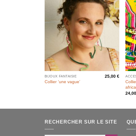
25,00
€
BIJOUX FANTAISIE
ACCE
Colli
Collier ‘une vague’
afric
24,0
RECHERCHER SUR LE SITE
QU