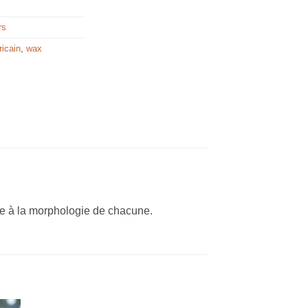
rs
ricain
,
wax
te à la morphologie de chacune.