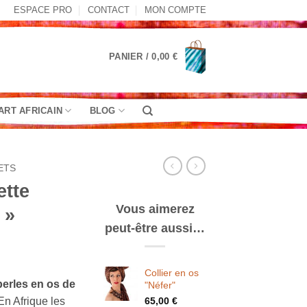
ESPACE PRO
CONTACT
MON COMPTE
PANIER /
0,00
€
ART AFRICAIN
BLOG
ETS
ette
Vous aimerez
 »
peut-être aussi…
lage
e
Collier en os
perles en os de
"Néfer"
rix :
En Afrique les
65,00
€