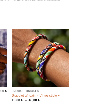
,00
€
BIJOUX ETHNIQUES
Bracelet africain « L’Irrésistible »
Plage
19,00
€
–
48,00
€
de