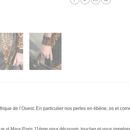
Afrique de l’Ouest. En particulier nos perles en ébène, os et co
rue st Maur Paris 11ème pour découvrir, toucher et vous imprégn