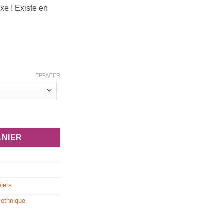
5,00 €
xe ! Existe en
0,00 €
EFFACER
 création "Néfer"
ANIER
lets
 ethnique