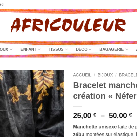
36
JOUX
ENFANT
TISSUS
DÉCO
BAGAGERIE
ACCUEIL
/
BIJOUX
/
BRACEL
Bracelet manch
création « Néfer
P
25,00
–
50,00
€
€
d
Manchette
unisexe
faite de
p
zébu
montées sur élastique. 