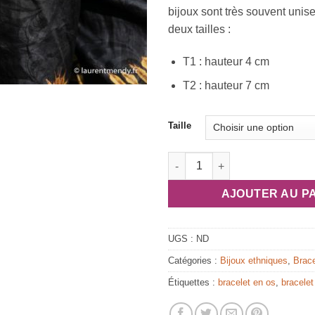
2
bijoux sont très souvent unise
à
deux tailles :
5
T1 : hauteur 4 cm
T2 : hauteur 7 cm
Taille
quantité de Bracelet manchette
AJOUTER AU P
UGS :
ND
Catégories :
Bijoux ethniques
,
Brace
Étiquettes :
bracelet en os
,
bracelet