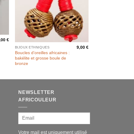
Rupture de stock
,00
€
9,00
€
BIJOUX ETHNIQUES
Boucles d’oreilles africaines :
bakélite et grosse boule de
bronze
NEWSLETTER
AFRICOULEUR
Votre mail est uniquement utilisé