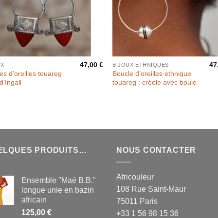
47,00
€
47
UX
BIJOUX ETHNIQUES
es d’oreilles touareg
Boucle d’oreilles ethnique
d’Ingall
touareg : créole avec boule
ELQUES PRODUITS…
NOUS CONTACTER
Africouleur
Ensemble "Maé B.B."
108 Rue Saint-Maur
longue unie en bazin
africain
75011 Paris
125,00
€
+33 1 56 98 15 36