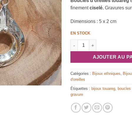
Boucles d’oreilles touareg
finement
ciselé.
Gravures sur
Dimensions : 5 x 2 cm
EN STOCK
quantité de Boucles d’oreilles
AJOUTER AU P
Catégories :
Bijoux ethniques
,
Bijou
d'oreilles
Étiquettes :
bijoux touareg
,
boucles 
gravure