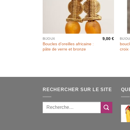
9,00
€
BIJOUX
BIJO
Boucles d’oreilles africaine :
boucl
pâte de verre et bronze
croix 
RECHERCHER SUR LE SITE
QU