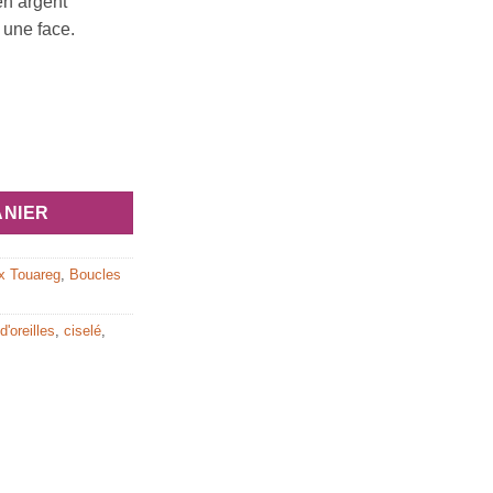
en argent
 une face.
 ethniques touareg : Persane
ANIER
x Touareg
,
Boucles
d'oreilles
,
ciselé
,