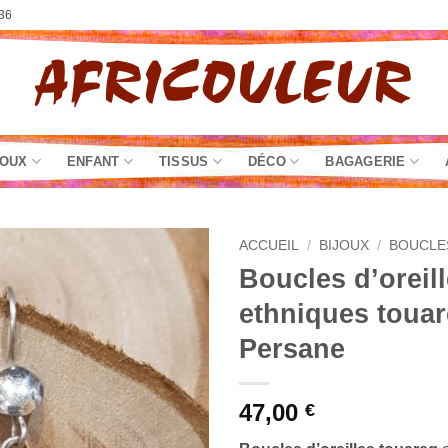
36
JOUX
ENFANT
TISSUS
DÉCO
BAGAGERIE
ACCUEIL
/
BIJOUX
/
BOUCLE
Boucles d’oreil
ethniques touar
Persane
47,00
€