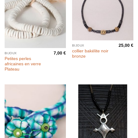
Rupture de stock
25,00
€
BIJOUX
collier bakélite noir
7,00
€
BIJOUX
bronze
Petites perles
africaines en verre
Plateau