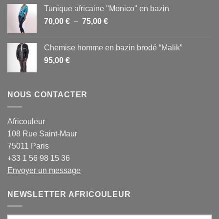
Tunique africaine "Monico" en bazin
Plage
70,00
€
–
75,00
€
de
prix :
Chemise homme en bazin brodé “Malik”
70,00 €
95,00
€
à
75,00 €
NOUS CONTACTER
Africouleur
108 Rue Saint-Maur
75011 Paris
+33 1 56 98 15 36
Envoyer un message
NEWSLETTER AFRICOULEUR