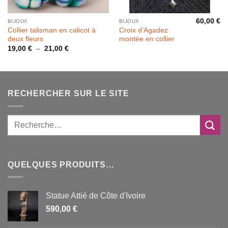
60,00
€
BIJOUX
BIJOUX
Collier talisman en calicot à
Croix d’Agadez
deux fleurs
montée en collier
Plage
19,00
€
–
21,00
€
de
prix :
19,00 €
à
21,00 €
RECHERCHER SUR LE SITE
QUELQUES PRODUITS…
Statue Attié de Côte d'Ivoire
590,00
€